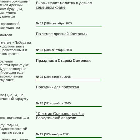
жителей Брянщины,
Вновь звучит молитва в уютном
ископ Арсений
семейном храме
етлом будущем,
ды, купель
суздальцы
 протоиерей
№ 17 (318) сентябрь 2005
ные кедры на
По земле древней Костромы
авители
тметил: «Победа на
я должны знать,
ь нравственным и
№ 18 (319) сентябрь 2005
сском флоте
Праздник в Старом Симонове
новление
а этот проект уже
удет возведен в
ый сегодня еще
зможно, вновь
№ 19 (320) октябрь 2005
ствующее
Праздник для прихожан
 (1, 2, 5),
на
почетный караул у
№ 20 (321) октябрь 2005
10-летие Сыктывкарской и
толь значимом для
Воркутинской епархии
иту Родины,
Радонежского: «В
ы нитью веры в
№ 22 (323) ноябрь 2005