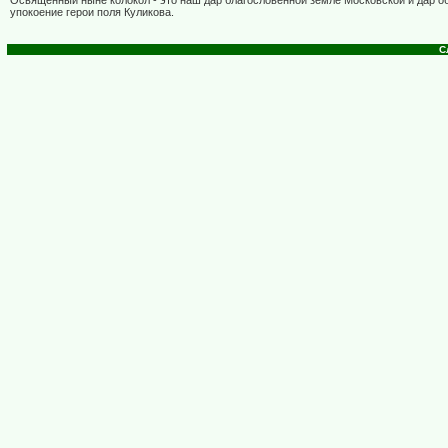
Освященный ныне колокол - это наш дар благословенной земле Московской и дар об
упокоение герои поля Куликова.
С