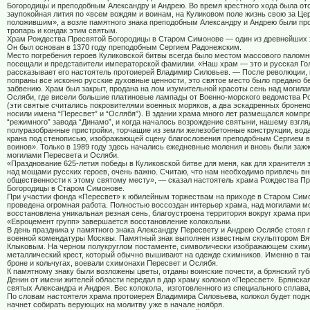
Богородицы и преподобным Александру и Андрею. Во время крестного хода была от
заупокойная лития по «всем вождям и воинам, на Куликовом поле жизнь свою за Це
положившим», а возле памятного знака преподобным Александру и Андрею были пр
тропарь и кондак этим святым.
Храм Рождества Пресвятой Богородицы в Старом Симонове — один из древнейших
Он был основан в 1370 году преподобным Сергием Радонежским.
Место погребения героев Куликовской битвы всегда было местом массового паломн
посещали и представители императорской фамилии. «Наш храм — это и русская Го
рассказывает его настоятель протоиерей Владимир Силовьев. — После революции, 
попраны все исконно русские духовные ценности, это святое место было предано 
забвению. Храм был закрыт, продана на лом изумительной красоты сень над могила
Осляби, где висели большие платиновые лампады от Военно-морского ведомства Р
(эти святые считались покровителями военных моряков, а два эскадренных бронен
носили имена “Пересвет” и “Ослябя”). В здании храма много лет размещался компр
“режимного” завода “Динамо”, и когда началось возрождение святыни, нашему взгля
полуразобранные пристройки, торчащие из земли железобетонные конструкции, вод
крана под стенописью, изображающей сцену благословения преподобным Сергием ве
воинов». Только в 1989 году здесь начались ежедневные моления и вновь были за
могилами Пересвета и Осляби.
«Празднование 625-летия победы в Куликовской битве для меня, как для хранителя
над мощами русских героев, очень важно. Считаю, что нам необходимо привлечь в
общественности к этому святому месту», — сказал настоятель храма Рождества П
Богородицы в Старом Симонове.
При участии фонда «Пересвет» к юбилейным торжествам на приходе в Старом Сим
проведена огромная работа. Полностью воссоздан интерьер храма, над могилами м
восстановлена уникальная резная сень, благоустроена территория вокруг храма пр
«Евроцемент групп» завершается восстановление колокольни.
В день праздника у памятного знака Александру Пересвету и Андрею Ослябе стоял 
военной комендатуры Москвы. Памятный знак выполнен известным скульптором В
Клыковым. На черном полукруглом постаменте, символически изображающем схиму
металлический крест, который обычно вышивают на одежде схимников. Именно в так
броне и кольчугах, воевали схимонахи Пересвет и Ослябя.
К памятному знаку были возложены цветы, отданы воинские почести, а брянский гу
Денин от имени жителей области передал в дар храму колокол «Пересвет». Брянска
святых Александра и Андрея. Вес колокола,
изготовленного из специального сплава
По словам настоятеля храма протоиерея Владимира Силовьева, колокол будет подн
начнет собирать верующих на молитву уже в начале ноября.