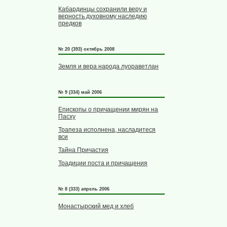
Кабардинцы сохранили веру и
верность духовному наследию
предков
№ 20 (393) октябрь 2008
Земля и вера народа луораветлан
№ 9 (334) май 2006
Епископы о причащении мирян на
Пасху
Трапеза исполнена, насладитеся
вси
Тайна Причастия
Традиции поста и причащения
№ 8 (333) апрель 2006
Монастырский мед и хлеб