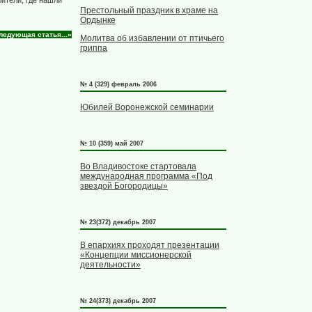
ители, где нашли
Престольный праздник в храме на
Ордынке
ледующая статья...»
Молитва об избавлении от птичьего
гриппа
№ 4 (329) февраль 2006
Юбилей Воронежской семинарии
№ 10 (359) май 2007
Во Владивостоке стартовала
международная программа «Под
звездой Богородицы»
№ 23(372) декабрь 2007
В епархиях проходят презентации
«Концепции миссионерской
деятельности»
№ 24(373) декабрь 2007