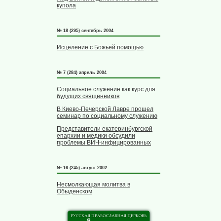
купола
№ 18 (295) сентябрь 2004
Исцеление с Божьей помощью
№ 7 (284) апрель 2004
Социальное служение как курс для
будущих священников
В Киево-Печерской Лавре прошел
семинар по социальному служению
Представители екатеринбургской
епархии и медики обсудили
проблемы ВИЧ-инфицированных
№ 16 (245) август 2002
Несмолкающая молитва в
Обыденском