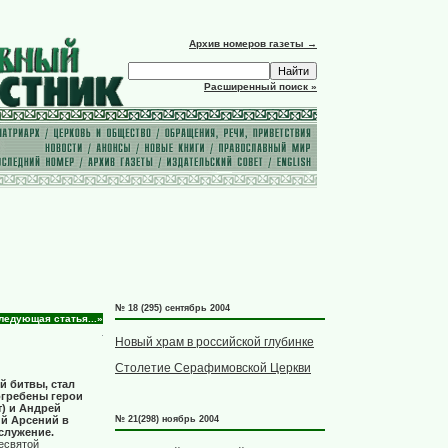
Архив номеров газеты →
Расширенный поиск »
№ 18 (295) сентябрь 2004
ледующая статья...»
Новый храм в российской глубинке
Столетие Серафимовской Церкви
й битвы, стал
огребены герои
) и Андрей
ий Арсений в
№ 21(298) ноябрь 2004
служение.
есвятой