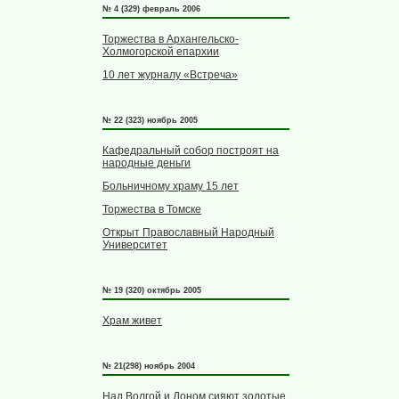
№ 4 (329) февраль 2006
Торжества в Архангельско-
Холмогорской епархии
10 лет журналу «Встреча»
№ 22 (323) ноябрь 2005
Кафедральный собор построят на
народные деньги
Больничному храму 15 лет
Торжества в Томске
Открыт Православный Народный
Университет
№ 19 (320) октябрь 2005
Храм живет
№ 21(298) ноябрь 2004
Над Волгой и Доном сияют золотые