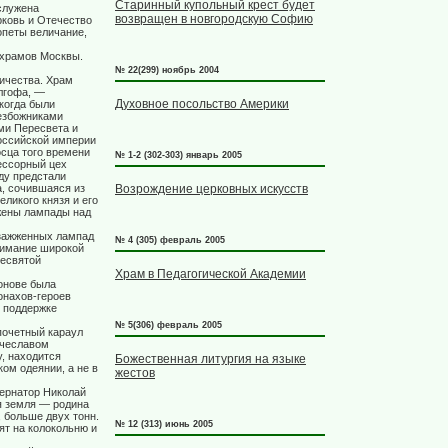
Старинный купольный крест будет
служена
возвращен в новгородскую Софию
рковь и Отечество
опеты величание,
 храмов Москвы.
№ 22(299) ноябрь 2004
ичества. Храм
лгофа, —
Духовное посольство Америки
когда были
безбожниками
ми Пересвета и
оссийской империи
осца того времени
№ 1-2 (302-303) январь 2005
ессорный цех
ду предстали
а, сочившаяся из
Возрождение церковных искусств
ликого князя и его
жжены лампады над
 зажженных лампад
№ 4 (305) февраль 2005
нимание широкой
ресвятой
Храм в Педагогической Академии
онове была
онахов-героев
и поддержке
№ 5(306) февраль 2005
почетный караул
ячеславом
, находится
Божественная литургия на языке
ом одеянии, а не в
жестов
бернатор Николай
я земля — родина
, больше двух тонн.
№ 12 (313) июнь 2005
ят на колокольню и