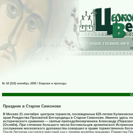
№ 18 (319) сентябрь 2005 / Епархии и приходы
С
Праздник в Старом Симонове
В Москве 21 сентября
центром торжеств, посвященных 625-летию Куликовско
храм Рождества Пресвятой Богородицы в Старом Симонове. Именно здесь п
исторического сражения — святые преподобномученики Александр (Пересвет
(Ослябя). При стечении большого числа богомольцев архиепископ Истринск
сослужении московского духовенства совершил в храме торжественное бого
После Литургии состоялся крестный ход с пением молебна празднику Рождества Пр