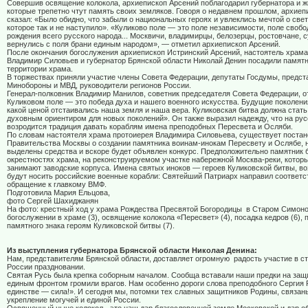
Совершив освящение колокола, архиепископ Арсений поблагодарил губернатора и 
которые трепетно чтут память своих земляков. Говоря о недавнем прошлом, архиеп
сказал: «Было обидно, что забыли о национальных героях и увлеклись мечтой о св
которое так и не наступило». «Куликово поле — это поле независимости, поле свобо
рождения всего русского народа... Москвичи, владимирцы, белозерцы, ростовчане, 
вернулись с поля брани единым народом», — отметил архиепископ Арсений.
После окончания богослужения архиепископ Истринский Арсений, настоятель храма
Владимир Силовьев и губернатор Брянской области Николай Денин посадили памят
территории храма.
В торжествах приняли участие члены Совета Федерации, депутаты Госдумы, предст
Минобороны и МВД, руководители регионов России.
Генерал-полковник Владимир Манилов, советник председателя Совета Федерации, о
Куликовом поле — это победа духа и нашего военного искусства. Будущие поколени
какой ценой отстаивались наша земля и наша вера. Куликовская битва должна стат
духовным ориентиром для новых поколений». Он также выразил надежду, что на ру
возродится традиция давать кораблям имена преподобных Пересвета и Осляби.
По словам настоятеля храма протоиерея Владимира Силовьева, существует поста
Правительства Москвы о создании памятника воинам-инокам Пересвету и Ослябе, н
выделены средства и вскоре будет объявлен конкурс. Предположительно памятник б
окрестностях храма, на реконструируемом участке набережной Москва-реки, котор
занимают заводские корпуса. Имена святых иноков — героев Куликовской битвы, во
будут носить российские военные корабли: Святейший Патриарх направил соответ
обращение к главкому ВМФ.
Подготовила Мария Ельцова,
фото Сергей Шахиджанян
На фото: крестный ход у храма Рождества Пресвятой Богородицы
в Старом Симонове
богослужении в храме (3), освящение колокола «Пересвет» (4), посадка кедров (6), 
памятного знака героям Куликовской битвы (7).
Из выступления губернатора Брянской области Николая Денина:
Нам, представителям Брянской области, доставляет огромную
радость участие в с
России праздновании.
Святая Русь была крепка соборным началом. Сообща вставали наши предки на защ
единым фронтом громили врагов. Нам особенно дороги слова преподобного Сергия 
единстве — сила!». И сегодня мы, потомки тех славных защитников Родины, связан
укрепление могучей и единой России.