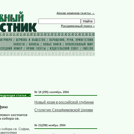
Архив номеров газеты →
Расширенный поиск »
№ 18 (295) сентябрь 2004
ледующая статья...»
Новый храм в российской глубинке
офию
Столетие Серафимовской Церкви
лово» состоится
 собора св.
№ 21(298) ноябрь 2004
о собора св. Софии,
тавителями