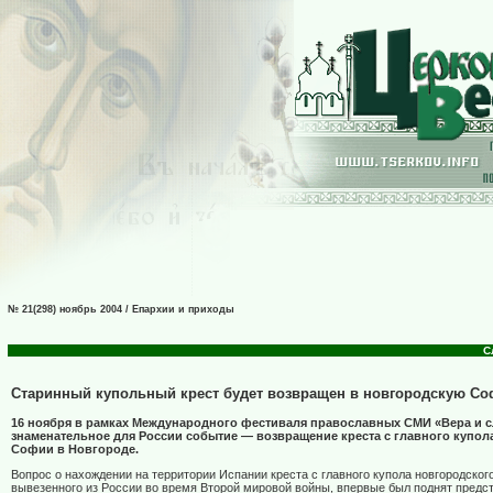
№ 21(298) ноябрь 2004 / Епархии и приходы
С
Старинный купольный крест будет возвращен в новгородскую С
16 ноября в рамках Международного фестиваля православных СМИ «Вера и с
знаменательное для России событие — возвращение креста с главного купола
Софии в Новгороде.
Вопрос о нахождении на территории Испании креста с главного купола новгородског
вывезенного из России во время Второй мировой войны, впервые был поднят предс