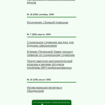
купола
№ 18 (295) сентябрь 2004
Исцеление с Божьей помощью
№ 7 (284) апрель 2004
Социальное служение как курс для
будущих священников
В Киево-Печерской Лавре прошел
семинар по социальному служению
Представители екатеринбургской
епархии и медики обсудили
проблемы ВИЧ-инфицированных
№ 16 (245) август 2002
Несмолкающая молитва в
Обыденском