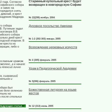
Старинный купольный крест будет
2 года. Согласно
возвращен в новгородскую Софию
Софийского собора
 и завис на
порядился снять
дивизий, и крест
 академию Мадрида.
№ 22(299) ноябрь 2004
го собора
Духовное посольство Америки
.В. Путиным задал
азговора В.В.
ийского собора
колько дней крест
№ 1-2 (302-303) январь 2005
родской епархии. В
ии креста на
врации, либо о
Возрождение церковных искусств
№ 4 (305) февраль 2005
вославным храмом.
омплекс, а в начале
и Алексий лично
Храм в Педагогической Академии
да, сыгравший
святыню и
№ 5(306) февраль 2005
обора был
Божественная литургия на языке
го бело-зеленого
жестов
ятыни на
а после стольких
ледующая статья...»
№ 12 (313) июнь 2005