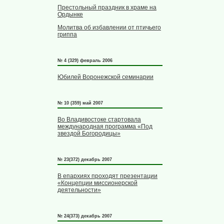
Престольный праздник в храме на
Ордынке
Молитва об избавлении от птичьего
гриппа
№ 4 (329) февраль 2006
Юбилей Воронежской семинарии
№ 10 (359) май 2007
Во Владивостоке стартовала
международная программа «Под
звездой Богородицы»
№ 23(372) декабрь 2007
В епархиях проходят презентации
«Концепции миссионерской
деятельности»
№ 24(373) декабрь 2007