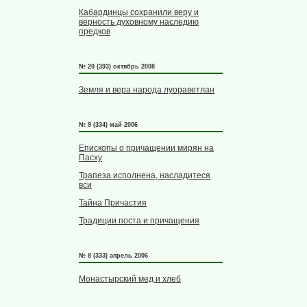
Кабардинцы сохранили веру и
верность духовному наследию
предков
№ 20 (393) октябрь 2008
Земля и вера народа луораветлан
№ 9 (334) май 2006
Епископы о причащении мирян на
Пасху
Трапеза исполнена, насладитеся
вси
Тайна Причастия
Традиции поста и причащения
№ 8 (333) апрель 2006
Монастырский мед и хлеб