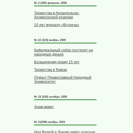
№ 4 (329) февраль 2006
Торжества в Архангельско-
Холмогорской епархии
10 лет журналу «Встреча»
№ 22 (323) ноябрь 2005
Кафедральный собор построят на
народные деньги
Больничному храму 15 лет
Торжества в Томске
Открыт Православный Народный
Университет
№ 19 (320) октябрь 2005
Храм живет
№ 21(298) ноябрь 2004
Над Волгой и Доном сияют золотые