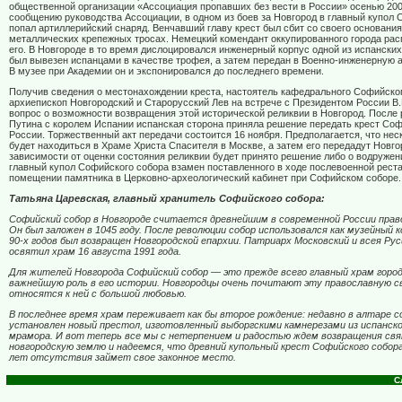
общественной организации «Ассоциация пропавших без вести в России» осенью 200
сообщению руководства Ассоциации, в одном из боев за Новгород в главный купол 
попал артиллерийский снаряд. Венчавший главу крест был сбит со своего основания
металлических крепежных тросах. Немецкий комендант оккупированного города рас
его. В Новгороде в то время дислоцировался инженерный корпус одной из испанских 
был вывезен испанцами в качестве трофея, а затем передан в Военно-инженерную
В музее при Академии он и экспонировался до последнего времени.
Получив сведения о местонахождении креста, настоятель кафедрального Софийско
архиепископ Новгородский и Старорусский Лев на встрече с Президентом России В
вопрос о возможности возвращения этой исторической реликвии в Новгород. После р
Путина с королем Испании испанская сторона приняла решение передать крест Соф
России. Торжественный акт передачи состоится 16 ноября. Предполагается, что нес
будет находиться в Храме Христа Спасителя в Москве, а затем его передадут Новго
зависимости от оценки состояния реликвии будет принято решение либо о водружен
главный купол Софийского собора взамен поставленного в ходе послевоенной реста
помещении памятника в Церковно-археологический кабинет при Софийском соборе.
Татьяна Царевская, главный хранитель Софийского собора:
Софийский собор в Новгороде считается древнейшим в современной России пра
Он был заложен в 1045 году. После революции собор использовался как музейный к
90-х годов был возвращен Новгородской епархии. Патриарх Московский и всея Рус
освятил храм 16 августа 1991 года.
Для жителей Новгорода Софийский собор — это прежде всего главный храм горо
важнейшую роль в его истории. Новгородцы очень почитают эту православную 
относятся к ней с большой любовью.
В последнее время храм переживает как бы второе рождение: недавно в алтаре с
установлен новый престол, изготовленный выборгскими камнерезами из испанско
мрамора. И вот теперь все мы с нетерпением и радостью ждем возвращения св
новгородскую землю и надеемся, что древний купольный крест Софийского собор
лет отсутствия займет свое законное место.
С