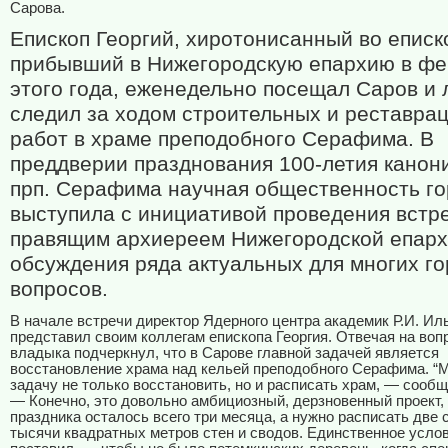
Сарова.
Епископ Георгий, хиротонисанный во еписк
прибывший в Нижегородскую епархию в ф
этого года, еженедельно посещал Саров и 
следил за ходом строительных и реставра
работ в храме преподобного Серафима. В
преддверии празднования 100-летия канон
прп. Серафима научная общественность г
выступила с инициативой проведения встре
правящим архиереем Нижегородской епарх
обсуждения ряда актуальных для многих г
вопросов.
В начале встречи директор Ядерного центра академик Р.И. Ил
представил своим коллегам епископа Георгия. Отвечая на воп
владыка подчеркнул, что в Сарове главной задачей является
восстановление храма над кельей преподобного Серафима. “
задачу не только восстановить, но и расписать храм, — сообщ
— Конечно, это довольно амбициозный, дерзновенный проект,
праздника осталось всего три месяца, а нужно расписать две 
тысячи квадратных метров стен и сводов. Единственное услов