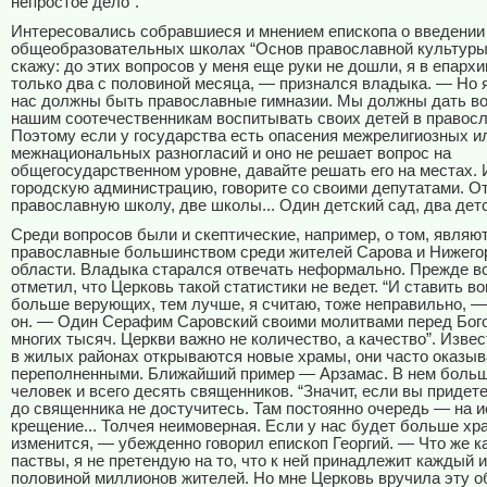
непростое дело”.
Интересовались собравшиеся и мнением епископа о введении
общеобразовательных школах “Основ православной культуры”
скажу: до этих вопросов у меня еще руки не дошли, я в епарх
только два с половиной месяца, — признался владыка. — Но я
нас должны быть православные гимназии. Мы должны дать в
нашим соотечественникам воспитывать своих детей в правосл
Поэтому если у государства есть опасения межрелигиозных и
межнациональных разногласий и оно не решает вопрос на
общегосударственном уровне, давайте решать его на местах. 
городскую администрацию, говорите со своими депутатами. О
православную школу, две школы... Один детский сад, два детск
Среди вопросов были и скептические, например, о том, являю
православные большинством среди жителей Сарова и Нижего
области. Владыка старался отвечать неформально. Прежде вс
отметил, что Церковь такой статистики не ведет. “И ставить во
больше верующих, тем лучше, я считаю, тоже неправильно, 
он. — Один Серафим Саровский своими молитвами перед Бог
многих тысяч. Церкви важно не количество, а качество”. Извест
в жилых районах открываются новые храмы, они часто оказы
переполненными. Ближайший пример — Арзамас. В нем больш
человек и всего десять священников. “Значит, если вы придете
до священника не достучитесь. Там постоянно очередь — на и
крещение... Толчея неимоверная. Если у нас будет больше хр
изменится, — убежденно говорил епископ Георгий. — Что же к
паствы, я не претендую на то, что к ней принадлежит каждый и
половиной миллионов жителей. Но мне Церковь вручила эту об