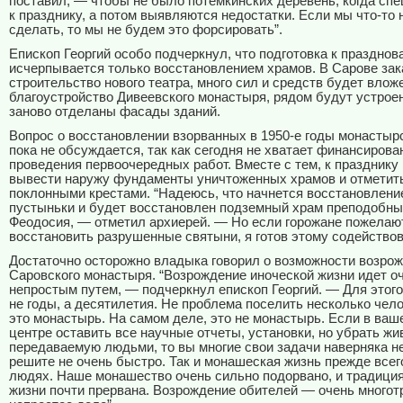
поставил, — чтобы не было потемкинских деревень, когда спе
к празднику, а потом выявляются недостатки. Если мы что-то 
сделать, то мы не будем это форсировать”.
Епископ Георгий особо подчеркнул, что подготовка к празднов
исчерпывается только восстановлением храмов. В Сарове за
строительство нового театра, много сил и средств будет влож
благоустройство Дивеевского монастыря, рядом будут устрое
заново отделаны фасады зданий.
Вопрос о восстановлении взорванных в 1950-е годы монастыр
пока не обсуждается, так как сегодня не хватает финансирова
проведения первоочередных работ. Вместе с тем, к празднику
вывести наружу фундаменты уничтоженных храмов и отметить
поклонными крестами. “Надеюсь, что начнется восстановлен
пустыньки и будет восстановлен подземный храм преподобны
Феодосия, — отметил архиерей. — Но если горожане пожелаю
восстановить разрушенные святыни, я готов этому содействов
Достаточно осторожно владыка говорил о возможности возро
Саровского монастыря. “Возрождение иноческой жизни идет о
непростым путем, — подчеркнул епископ Георгий. — Для этог
не годы, а десятилетия. Не проблема поселить несколько чело
это монастырь. На самом деле, это не монастырь. Если в ва
центре оставить все научные отчеты, установки, но убрать ж
передаваемую людьми, то вы многие свои задачи наверняка н
решите не очень быстро. Так и монашеская жизнь прежде всег
людях. Наше монашество очень сильно подорвано, и традици
жизни почти прервана. Возрождение обителей — очень многот