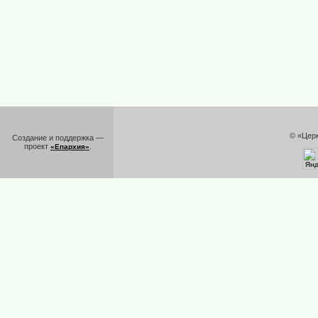
© «Цер
Создание и поддержка —
проект
.
«Епархия»