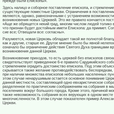
прежде были Епископы».
Здесь налицо и соборное поставление епископа, и стремление
существующие поместные Церкви. Ограничения в поставлении
являются, однако, равнозначными с устранением возможности
возникновения новых Церквей. Это же правило кончается пос
«Аще же обрящется некий град, многим числом людей толико 
что признан будет достойным имети Епископа: да приимет. Со
сие все; Отвещали все: согласны».
Разумеется, новая Церковь обладает такой же полнотой благо
как и другие, старше ее. Другое мнение было бы явной нелепо
означало бы ограничение действия Святого Духа границами в
возникновения данной Церкви.
Возникновение приходов, то есть церквей без епископов связа
свидетельствует приведенное 6-е правило Сардикийского собо
стремлением оградить достоинство епископа. Под этим объяс
скрывается также желание противодействовать беспорядкам
при наличии множества епископов небольших населенных пунк
этом случае ненарушимым остается основное понимание Церк
данной местности, составляющей одно евхаристическое собра
разделенное по практическим соображениям на собрания в м
поселениях вокруг большого города. Кроме этого, причиной мо
также невозможность собрания всех верующих в одном месте 
многочисленности. В этом случае показателен пример Алекса
Церкви.