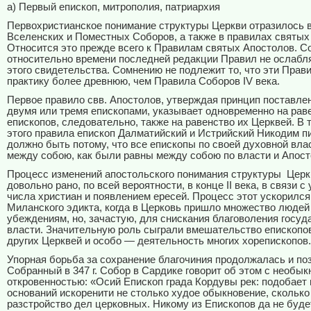
a) Первый епископ, митрополия, патриархия
Первохристианское понимание структуры Церкви отразилось 
Вселенских и Поместных Соборов, а также в правилах святых
Относится это прежде всего к Правилам святых Апостолов. С
относительно времени последней редакции Правил не ослабл
этого свидетельства. Сомнению не подлежит то, что эти Прав
практику более древнюю, чем Правила Соборов IV века.
Первое правило свв. Апостолов, утверждая принцип поставле
двумя или тремя епископами, указывает одновременно на рав
епископов, следовательно, также на равенство их Церквей. В 
этого правила епископ Далматийский и Истрийский Никодим п
должно быть потому, что все епископы по своей духовной вла
между собою, как были равны между собою по власти и Апос
Процесс изменений апостольского понимания структуры
Церк
довольно рано, по всей вероятности, в конце II века, в связи 
числа христиан и появлением ересей. Процесс этот ускорился
Миланского эдикта, когда в Церковь пришло множество людей
убеждениям, но, зачастую, для снискания благоволения госуд
власти. Значительную роль сыграли вмешательство епископо
других Церквей и особо — деятельность многих хорепископов. 
Упорная борьба за сохранение благочиния продолжалась и по
Собранный в 347 г. Собор в Сардике говорит об этом с необы
откровенностью: «Осий Епископ града Кордувы рек: подобает
оснований искоренити не столько худое обыкновение, скольк
разстройство дел церковных. Никому из Епископов да не буде