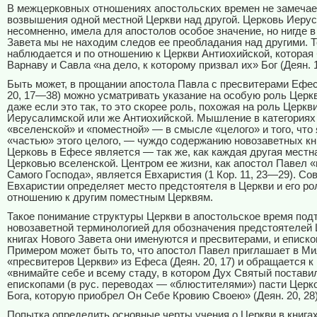
В межцерковных отношениях апостольских времен не замечае
возвышения одной местной Церкви над другой. Церковь Иеру
несомненно, имела для апостолов особое значение, но нигде в
Завета мы не находим следов ее преобладания над другими. Т
наблюдается и по отношению к Церкви Антиохийской, которая
Варнаву и Савла «на дело, к которому призвал их» Бог (Деян. 1
Быть может, в прощании апостола Павла с пресвитерами Ефес
20, 17—38) можно усматривать указание на особую роль Церк
даже если это так, то это скорее роль, похожая на роль Церкв
Иерусалимской или же Антиохийской. Мышление в категориях
«вселенской» и «поместной» — в смысле «целого» и того, что
«частью» этого целого, — чуждо содержанию новозаветных кн
Церковь в Ефесе является — так же, как каждая другая местн
Церковью вселенской. Центром ее жизни, как апостол Павел «
Самого Господа», является Евхаристия (1 Кор. 11, 23—29). С
Евхаристии определяет место предстоятеля в Церкви и его ро
отношению к другим поместным Церквям.
Такое понимание структуры Церкви в апостольское время под
новозаветной терминологией для обозначения предстоятелей 
книгах Нового Завета они именуются и пресвитерами, и еписко
Примером может быть то, что апостол Павел приглашает в Ми
«пресвитеров Церкви» из Ефеса (Деян. 20, 17) и обращается к 
«внимайте себе и всему стаду, в котором Дух Святый постави
епископами (в рус. переводах — «блюстителями») пасти Церк
Бога, которую приобрел Он Себе Кровию Своею» (Деян. 20, 28)
Попытка определить основные черты учения о Церкви в книга