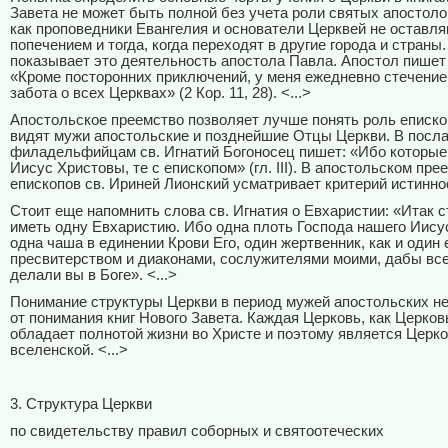
Завета не может быть полной без учета роли святых апостол
как проповедники Евангелия и основатели Церквей не оставля
попечением и тогда, когда переходят в другие города и страны
показывает это деятельность апостола Павла. Апостол пишет
«Кроме посторонних приключений, у меня ежедневно стечение
забота о всех Церквах» (2 Кор. 11, 28). <...>
Апостольское преемство позволяет лучше понять роль епископ
видят мужи апостольские и позднейшие Отцы Церкви. В посла
филадельфийцам св. Игнатий Богоносец пишет: «Ибо которые
Иисус Христовы, те с епископом» (гл. III). В апостольском пре
епископов св. Ириней Лионский усматривает критерий истинно
Стоит еще напомнить слова св. Игнатия о Евхаристии: «Итак 
иметь одну Евхаристию. Ибо одна плоть Господа нашего Иису
одна чаша в единении Крови Его, один жертвенник, как и один 
пресвитерством и диаконами, сослужителями моими, дабы все,
делали вы в Боге». <...>
Понимание структуры Церкви в период мужей апостольских не
от понимания книг Нового Завета. Каждая Церковь, как Церков
обладает полнотой жизни во Христе и поэтому является Церк
вселенской. <...>
3. Структура Церкви
по свидетельству правил соборных и святоотеческих