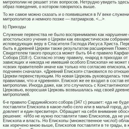
митрополии не решает этих вопросов. Нетрудно увидеть здесь
образ поведения, о котором говорилось выше.
То же самое можно сказать и о появившемся в IV веке служени
митрополитов и немного позже — патриархов. <...>
b) Приходы
Служение первенства не было воспринимаемо как нарушение 
апостольского учения о Церкви как евхаристическом собрании
исповедующих веру в Спасителя Господа Иисуса Христа. Пер
быть в древней Церкви также результатом расширения Помес
Свидетелем такого процесса может быть 64-е правило Карфаг
Собора (318 г). Согласно этому правилу, «народ в приходах от
зависящих и никогда не имевший особого Епископа» не может
«своих правителей» иначе как только «по согласию епископа, 
подчинен сначала». «Древний Епископ» становился по отноше
Церкви первенствующим. Но новая Церковь руководилась тем
правилами, что и «древняя». Епископ же ее входил в состав е
митрополии. Иногда даже, как это случилось с Константинопо
Церковью, возросшая Церковь возвышалась над своей древн
митрополией.
6-е правило Сардикийского собора (347 г.) решает: «да не буд
поставляти Епископа в какое-либо село или в малый город, дл
довлеет и един пресвитер». Обращает на себя внимание обосн
решения:
«Ибо не нужно поставляти тамо Епископов, да не у
Епископа и власть. Но Епископы (множественное число!) обла
как изречено мною выше, Епископов поставляти в те грады, в 