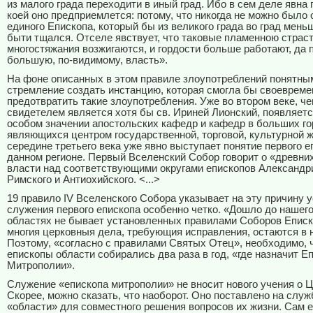
из малого града переходити в иный град. Ибо в сем деле явна 
коей оно предприемлется: потому, что никогда не можно было 
единого Епископа, который бы из великого града во град мен
быти тщался. Отселе явствует, что таковые пламенною страс
многостяжания возжигаются, и гордости больше работают, да 
большую, по-видимому, власть».
На фоне описанных в этом правиле злоупотреблений понятны
стремление создать инстанцию, которая смогла бы своевреме
предотвратить такие злоупотребления. Уже во втором веке, ч
свидетелем является хотя бы св. Ириней Лионский, появляетс
особом значении апостольских кафедр и кафедр в больших го
являющихся центром государственной, торговой, культурной ж
середине третьего века уже явно выступает понятие первого е
данном регионе. Первый Вселенский Собор говорит о «древни
власти над соответствующими округами епископов Александри
Римского и Антиохийского. <...>
19 правило IV Вселенского Собора указывает на эту причину 
служения первого епископа особенно четко. «Дошло до нашего 
областях не бывает установленных правилами Соборов Еписко
многия церковныя дела, требующия исправления, остаются в 
Поэтому, «согласно с правилами Святых Отец», необходимо, 
епископы области собирались два раза в год, «где назначит Е
Митрополии».
Служение «епископа митрополии» не вносит нового учения о Ц
Скорее, можно сказать, что наоборот. Оно поставлено на слу
«области» для совместного решения вопросов их жизни. Сам 