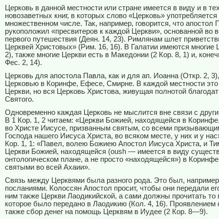
Церковь в данной местности или стране имеется в виду и в те
новозаветных книг, в которых слово «Церковь» употребляется
множественном числе. Так, например, говорится, что апостол 
рукоположил «пресвитеров к каждой Церкви», основанной во в
первого путешествия (Деян. 14, 23). Римлянам шлет приветств
Церквей Христовых» (Рим. 16, 16). В Галатии имеются многие Ц
2), также многие Церкви есть в Македонии (2 Кор. 8, 1) и, конеч
Фес. 2, 14).
Церковь для апостола Павла, как и для ап. Иоанна (Откр. 2, 3)
Церковью в Коринфе, Ефесе, Смирне. В каждой местности это
Церкви, но вся Церковь Христова, живущая полнотой благодат
Святого.
Одновременно каждая Церковь не мыслится вне связи с друг
В 1 Кор. 1, 2 читаем: «Церкви Божией, находящейся в Коринф
во Христе Иисусе, призванным святым, со всеми призывающи
Господа нашего Иисуса Христа, во всяком месте, у них и у нас
Кор. 1, 1: «Павел, волею Божиею Апостол Иисуса Христа, и Ти
Церкви Божией, находящейся (oush — имеется в виду сущест
онтологическом плане, а не просто «находящейся») в Коринфе
святыми во всей Ахаии».
Связь между Церквями была разного рода. Это был, например
посланиями. Колоссян Апостол просит, чтобы они передали ег
ним также Церкви Лаодикийской, а сами должны прочитать то 
которое было передано в Лаодикию (Кол. 4, 16). Проявлением
также сбор денег на помощь Церквям в Иудее (2 Кор. 8—9).