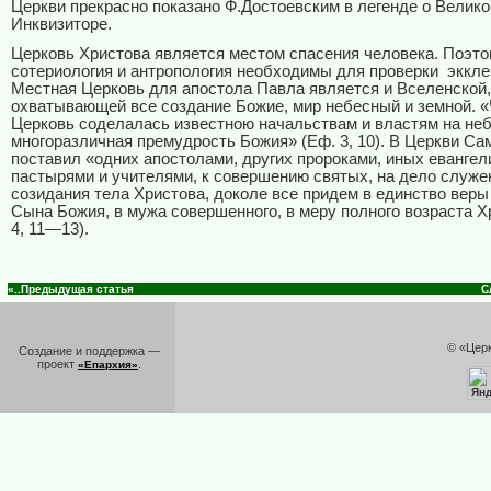
Церкви прекрасно показано Ф.Достоевским в легенде о Велик
Инквизиторе.
Церковь Христова является местом спасения человека. Поэт
сотериология и антропология необходимы для проверки
эккле
Местная Церковь для апостола Павла является и Вселенской,
охватывающей все создание Божие, мир небесный и земной. 
Церковь соделалась известною начальствам и властям на не
многоразличная премудрость Божия» (Еф. 3, 10). В Церкви Са
поставил «одних апостолами, других пророками, иных евангел
пастырями и учителями, к совершению святых, на дело служе
созидания тела Христова, доколе все придем в единство веры
Сына Божия, в мужа совершенного, в меру полного возраста Х
4, 11—13).
«..Предыдущая статья
С
© «Цер
Создание и поддержка —
проект
.
«Епархия»