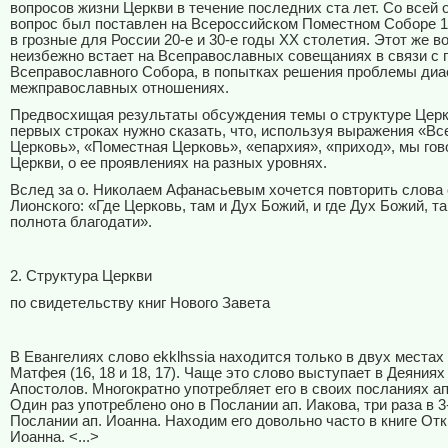
вопросов жизни Церкви в течение последних ста лет. Со всей 
вопрос был поставлен на Всероссийском Поместном Соборе 19
в грозные для России 20-е и 30-е годы ХХ столетия. Этот же в
неизбежно встает на Всеправославных совещаниях в связи с 
Всеправославного Собора, в попытках решения проблемы диа
межправославных отношениях.
Предвосхищая результаты обсуждения темы о структуре Церк
первых строках нужно сказать, что, используя выражения «Вс
Церковь», «Поместная Церковь», «епархия», «приход», мы гов
Церкви, о ее проявлениях на разных уровнях.
Вслед за о. Николаем Афанасьевым хочется повторить слова 
Лионского: «Где Церковь, там и Дух Божий, и где Дух Божий, т
полнота благодати».
2. Структура Церкви
по свидетельству книг Нового Завета
В Евангелиях слово ekklhssia находится только в двух местах
Матфея (16, 18 и 18, 17). Чаще это слово выступает в Деяния
Апостолов. Многократно употребляет его в своих посланиях а
Один раз употреблено оно в Послании ап. Иакова, три раза в 
Послании ап. Иоанна. Находим его довольно часто в книге Отк
Иоанна. <...>