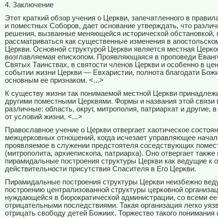
4. Заключение
Этот краткий обзор учения о Церкви, запечатленного в правил
и поместных Соборов, дает основание утверждать, что различ
решения, вызванные меняющейся исторической обстановкой, 
рассматриваться как существенные изменения в апостольском
Церкви. Основной структурой Церкви является местная Церко
возглавляемая епископом. Проявляющаяся в проповеди Еванг
Святых Таинствах, в святости членов Церкви и особенно в це
событии жизни Церкви — Евхаристии, полнота благодати Бож
основным ее признаком. <...>
К существу жизни так понимаемой местной Церкви принадлежи
другими поместными Церквями. Формы и названия этой связи 
различные: область, округ, митрополия, патриархат и другие, 
от условий жизни. <...>
Православное учение о Церкви отвергает хаотическое состоя
межцерковных отношений, когда исчезает управляющее начал
проявляемое в служении предстоятеля соседствующих помес
(митрополита, архиепископа, патриарха). Оно отвергает также
пирамидальные построения структуры Церкви как ведущие к 
действительности присутствия Спасителя в Его Церкви.
Пирамидальные построения структуры Церкви неизбежно веду
построению централизованной структуры церковной организац
нуждающейся в бюрократической администрации, со всеми ее
отрицательными последствиями. Такая организация легко уяз
отрицать свободу детей Божиих. Торжество такого понимания