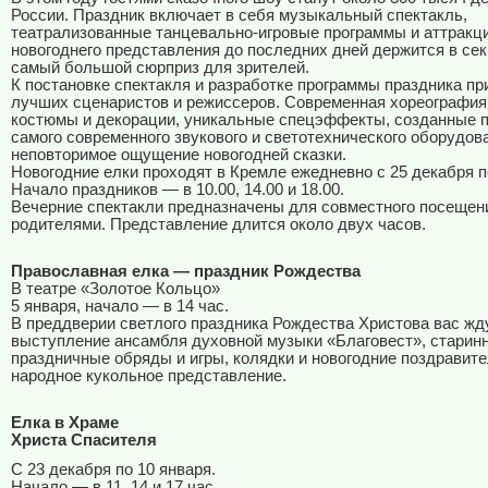
России. Праздник включает в себя музыкальный спектакль,
театрализованные танцевально-игровые программы и аттракц
новогоднего представления до последних дней держится в сек
самый большой сюрприз для зрителей.
К постановке спектакля и разработке программы праздника п
лучших сценаристов и режиссеров. Современная хореография,
костюмы и декорации, уникальные спецэффекты, созданные 
самого современного звукового и светотехнического оборудов
неповторимое ощущение новогодней сказки.
Новогодние елки проходят в Кремле ежедневно с 25 декабря п
Начало праздников — в 10.00, 14.00 и 18.00.
Вечерние спектакли предназначены для совместного посещени
родителями. Представление длится около двух часов.
Православная елка — праздник Рождества
В театре «Золотое Кольцо»
5 января, начало — в 14 час.
В преддверии светлого праздника Рождества Христова вас жд
выступление ансамбля духовной музыки «Благовест», старин
праздничные обряды и игры, колядки и новогодние поздравит
народное кукольное представление.
Елка в Храме
Христа Спасителя
С 23 декабря по 10 января.
Начало — в 11, 14 и 17 час.