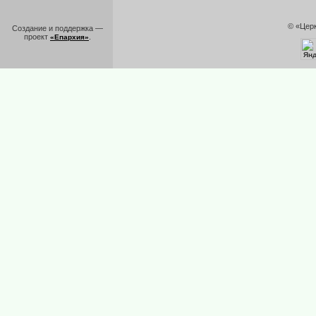
© «Цер
Создание и поддержка —
проект
.
«Епархия»