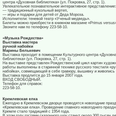
центра «Духовная библиотека» (ул. Покровка, 27, стр. 1).
Увлекательное познавательное интерактивное представление:
— традиционный кукольный вертеп,
— игры и подарки для детей от Деда Мороза.
Исполнители: теневой театр «Ученый медведь».
Билеты можно приобрести в книжном магазине «Primus versus
Звоните нам по телефону 223-58-10.
«Музыка Рождества»
Выставка мастера
ручной набойки
Марины Белькевич
Выставка проходит в помещении Культурного центра «Духовн
библиотека» (ул. Покровка, 27, стр. 1).
На выставке представлен Рождественский цикл картин худож
работы выполнены в старинной технике русского текстиля «р
набойка», совмещающей в себе гравюру, вышивку и живопись 
Выставка продлится до 15 января 2007 года.
ВХОД СВОБОДНЫЙ.
Телефон для справок:
223-58-10.
Кремлевская елка
Ежегодно в Кремлевском дворце проводятся новогодние праз
«Кремлевская елка». Проведение главного новогоднего праздн
Кремле стало традицией с 1954 года.
В этом году гостями сказочного шоу станут около 300 тысяч де