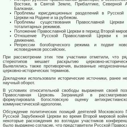
Востоке, в Святой Земле, Прибалтике, Северной 
Балканах.
Проблемы юрисдикционных разделений в Русской 
Церкви на Родине и за рубежом.
Проблемы существования Православной Церкви
тоталитарных режимов.
Положение Православной Церкви в период Второй миров
Отношение Русской Православной Церкви к эку
движению.
Репрессии богоборческого режима и подвиг нов
исповедников российских.
При рассмотрении этих тем участники отметили, что ря
стереотипов мешает раскрытию церковно-историчес
Выявлялись также противоречия, вызванные неоднозначн
церковно-исторических терминов.
Докладчики использовали исторические источники, ранее н
научный оборот.
В условиях относительной свободы выражения своей поз
Православная Церковь Заграницей в рассматрива
формулировала богословскую оценку антихристианск
коммунистической идеологии.
Обсуждение политических позиций деятелей Московского 
Русской Зарубежной Церкви во время Второй мировой вой
некоторые расхождения во взглядах участников конферен
было выражено согласие, что представители Русской Правос