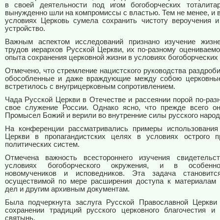
в своей деятельности под игом богоборческих тоталита
вынужденно шли на компромиссы с властью. Тем не менее, и 
условиях Церковь сумела сохранить чистоту вероучения и
устройство.
Важным аспектом исследований признано изучение жизне
трудов иерархов Русской Церкви, их по-разному оцениваемо
опыта сохранения церковной жизни в условиях богоборческих 
Отмечено, что стремление нацистского руководства раздроб
обособленные и даже враждующие между собою церковные
встретилось с внугрицерковным сопротивлением.
Чада Русской Церкви в Отечестве и рассеянии порой по-раз
свое служение России. Однако ясно, что прежде всего о
Промысел Божий и верили во внутренние силы русского народ
На конференции рассматривались примеры использования
Церкви в пропагандистских целях в условиях острого п
политических систем.
Отмечена важность всестороннего изучения свидетельс
условиях богоборческого окружения, и в особенно
новомучеников и исповедников. Эта задача становит
осуществимой по мере расширения доступа к материалам
дел и другим архивным документам.
Была подчеркнута заслуга Русской Православной Церкви
сохранении традиций русского церковного благочестия и
святынь.