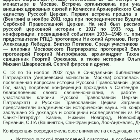
монастыре в Москве. Встреча организована при уча
внешних церковных связей и Комиссии Архиерейского Си
единству Русской Церкви. Первая встреча прошла в 
(Венгрии) в ноябре 2001 года при посредничестве Буди
Сербской Православной Церкви. На ней был рассмо
русской церковной истории с 1917 по 1933 год.
конференции, посвященной событиям 1930—1948 гг., при
представители РПЦЗ протоиереи Николай Артемов, Петр 
Александр Лебедев, Виктор Потапов. Среди участников
— клирики Московского Патриархата: протоиерей Вал
протоиерей Георгий Митрофанов, архимандрит Тихон
священник Георгий Ореханов, а также историки Ольг
Михаил Шкаровский. Сергей фирсов и другие.
С 13 по 16 ноября 2002 года в Синодальной библиотеке
Патриархата (Андреевский монастырь, Москва) состоялась
посвященная вопросам истории Русской Православной Церк
Год назад подобная конференция проходила в Сэнтендре 
благословению своего священноначалия, в работе 
участвовали клирики Русской Православной Церкви 
Патриархат) и Русской Православной Церкви Заграни
представители академической исторической науки. На кон
заслушано 25 докладов и сообщений исследователей из Ро
Санкт-Петербург, Казань, Нижний Новгород, Новосибир
Германии, США (Вашингтон, Сан-Франциско, Лос-Анджелес, Д
Конференция сосредоточила свое внимание на следующих те
История русской православной диаспоры, в особеннос