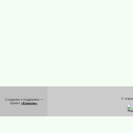
© «Цер
Создание и поддержка —
проект
.
«Епархия»