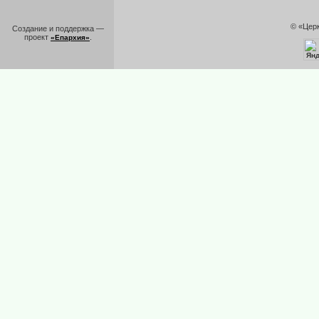
© «Цер
Создание и поддержка —
проект
.
«Епархия»