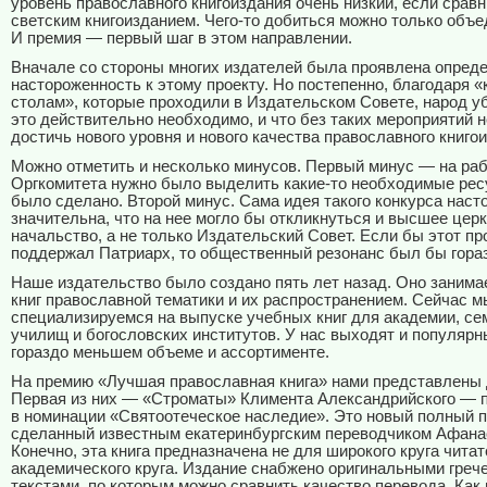
уровень православного книгоиздания очень низкий, если сравн
светским книгоизданием. Чего-то добиться можно только объе
И премия — первый шаг в этом направлении.
Вначале со стороны многих издателей была проявлена опред
настороженность к этому проекту. Но постепенно, благодаря 
столам», которые проходили в Издательском Совете, народ у
это действительно необходимо, и что без таких мероприятий 
достичь нового уровня и нового качества православного книго
Можно отметить и несколько минусов. Первый минус — на ра
Оргкомитета нужно было выделить какие-то необходимые рес
было сделано. Второй минус. Сама идея такого конкурса наст
значительна, что на нее могло бы откликнуться и высшее цер
начальство, а не только Издательский Совет. Если бы этот пр
поддержал Патриарх, то общественный резонанс был бы гора
Наше издательство было создано пять лет назад. Оно занима
книг православной тематики и их распространением. Сейчас м
специализируемся на выпуске учебных книг для академии, се
училищ и богословских институтов. У нас выходят и популярны
гораздо меньшем объеме и ассортименте.
На премию «Лучшая православная книга» нами представлены 
Первая из них — «Строматы» Климента Александрийского — 
в номинации «Святоотеческое наследие». Это новый полный п
сделанный известным екатеринбургским переводчиком Афан
Конечно, эта книга предназначена не для широкого круга читат
академического круга. Издание снабжено оригинальными греч
текстами, по которым можно сравнить качество перевода. Как 