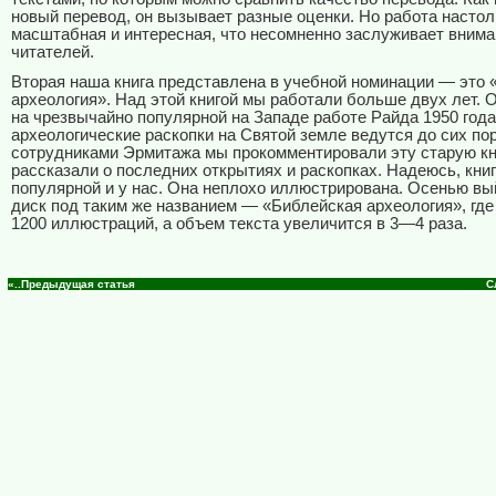
новый перевод, он вызывает разные оценки. Но работа настол
масштабная и интересная, что несомненно заслуживает внима
читателей.
Вторая наша книга представлена в учебной номинации — это 
археология». Над этой книгой мы работали больше двух лет. 
на чрезвычайно популярной на Западе работе Райда 1950 года
археологические раскопки на Святой земле ведутся до сих пор
сотрудниками Эрмитажа мы прокомментировали эту старую кн
рассказали о последних открытиях и раскопках. Надеюсь, книг
популярной и у нас. Она неплохо иллюстрирована. Осенью вы
диск под таким же названием — «Библейская археология», где
1200 иллюстраций, а объем текста увеличится в 3—4 раза.
«..Предыдущая статья
С