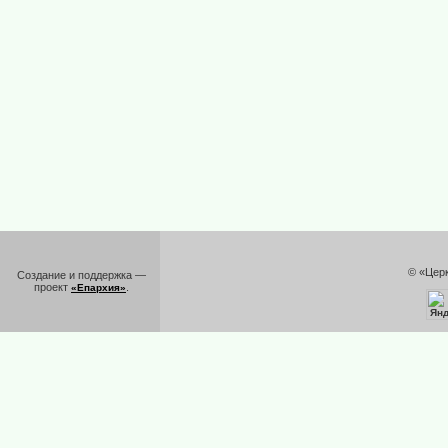
© «Цер
Создание и поддержка —
проект
.
«Епархия»