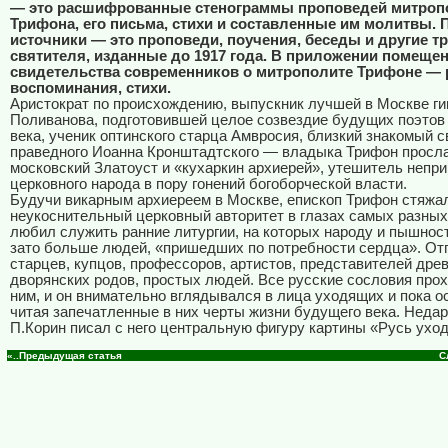
— это расшифрованные стенограммы проповедей митроп
Трифона, его письма, стихи и составленные им молитвы.
источники — это проповеди, поучения, беседы и другие т
святителя, изданные до 1917 года. В приложении помеще
свидетельства современников о митрополите Трифоне — 
воспоминания, стихи.
Аристократ по происхождению, выпускник лучшей в Москве ги
Поливанова, подготовившей целое созвездие будущих поэтов
века, ученик оптинского старца Амвросия, близкий знакомый с
праведного Иоанна Кронштадтского — владыка Трифон просла
московский Златоуст и «кухаркин архиерей», утешитель непри
церковного народа в пору гонений богоборческой власти.
Будучи викарным архиереем в Москве, епископ Трифон стяжа
неукоснительный церковный авторитет в глазах самых разны
любил служить ранние литургии, на которых народу и пышнос
зато больше людей, «пришедших по потребности сердца». От
старцев, купцов, профессоров, артистов, представителей дре
дворянских родов, простых людей. Все русские сословия про
ним, и он внимательно вглядывался в лица уходящих и пока 
читая запечатленные в них черты жизни будущего века. Неда
П.Корин писал с него центральную фигуру картины «Русь ухо
«..Предыдущая статья
С