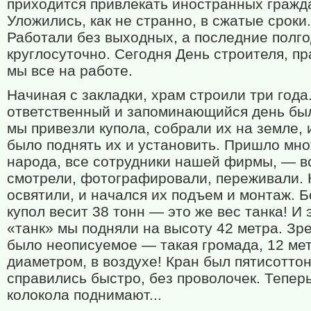
приходится привлекать иностранных гражд
Уложились, как не странно, в сжатые сроки.
Работали без выходных, а последние полг
круглосуточно. Сегодня День строителя, пр
мы все на работе.
Начиная с закладки, храм строили три года
ответственный и запоминающийся день был
мы привезли купола, собрали их на земле, 
было поднять их и установить. Пришло мн
народа, все сотрудники нашей фирмы, — в
смотрели, фотографировали, переживали. 
освятили, и начался их подъем и монтаж. 
купол весит 38 тонн — это же вес танка! И 
«танк» мы подняли на высоту 42 метра. Зр
было неописуемое — такая громада, 12 ме
диаметром, в воздухе! Кран был пятисотто
справились быстро, без проволочек. Теперь
колокола поднимают...