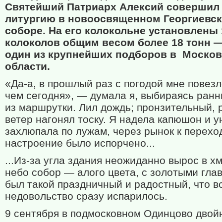
Святейший Патриарх Алексий совершил
литургию в новоосвященном Георгиевс
соборе. На его колокольне установлены
колоколов общим весом более 18 тонн —
один из крупнейших подборов в Москов
области.
«Да-а, в прошлый раз с погодой мне повез
чем сегодня», — думала я, выбираясь ран
из маршрутки. Лил дождь; пронзительный, 
ветер нагонял тоску. Я надела капюшон и 
захлюпала по лужам, через рынок к переход
настроение было испорчено...
...Из-за угла здания неожиданно вырос в х
небо собор — алого цвета, с золотыми гла
был такой праздничный и радостный, что в
недовольство сразу испарилось.
9 сентября в подмосковном Одинцово двой