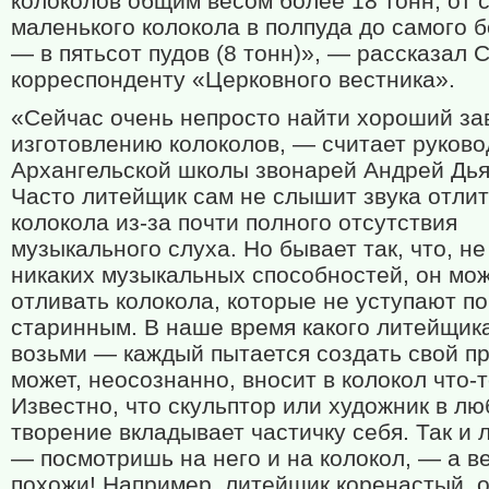
колоколов общим весом более 18 тонн, от 
маленького колокола в полпуда до самого 
— в пятьсот пудов (8 тонн)», — рассказал 
корреспонденту «Церковного вестника».
«Сейчас очень непросто найти хороший за
изготовлению колоколов, — считает руково
Архангельской школы звонарей Андрей Дья
Часто литейщик сам не слышит звука отлит
колокола из-за почти полного отсутствия
музыкального слуха. Но бывает так, что, не
никаких музыкальных способностей, он мо
отливать колокола, которые не уступают п
старинным. В наше время какого литейщик
возьми — каждый пытается создать свой п
может, неосознанно, вносит в колокол что-т
Известно, что скульптор или художник в лю
творение вкладывает частичку себя. Так и
— посмотришь на него и на колокол, — а в
похожи! Например, литейщик коренастый, о