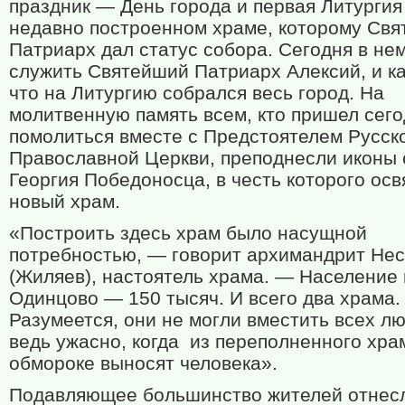
праздник — День города и первая Литургия
недавно построенном храме, которому Св
Патриарх дал статус собора. Сегодня в нем
служить Святейший Патриарх Алексий, и ка
что на Литургию собрался весь город. На
молитвенную память всем, кто пришел сег
помолиться вместе с Предстоятелем Русск
Православной Церкви, преподнесли иконы 
Георгия Победоносца, в честь которого ос
новый храм.
«Построить здесь храм было насущной
потребностью, — говорит архимандрит Не
(Жиляев), настоятель храма. — Население
Одинцово — 150 тысяч. И всего два храма.
Разумеется, они не могли вместить всех л
ведь ужасно, когда из переполненного хра
обмороке выносят человека».
Подавляющее большинство жителей отнесл