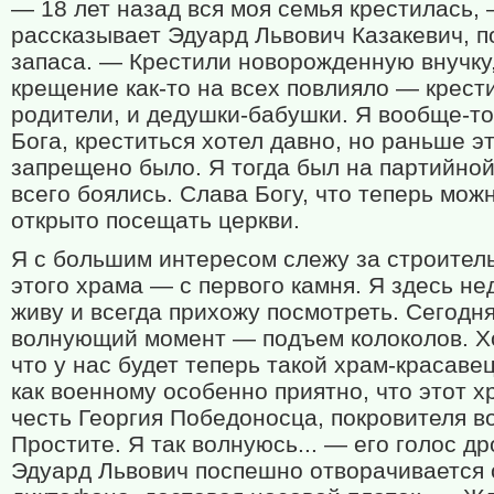
— 18 лет назад вся моя семья крестилась,
рассказывает Эдуард Львович Казакевич, п
запаса. — Крестили новорожденную внучку,
крещение как-то на всех повлияло — крест
родители, и дедушки-бабушки. Я вообще-то
Бога, креститься хотел давно, но раньше э
запрещено было. Я тогда был на партийной
всего боялись. Слава Богу, что теперь мож
открыто посещать церкви.
Я с большим интересом слежу за строител
этого храма — с первого камня. Я здесь не
живу и всегда прихожу посмотреть. Сегодня
волнующий момент — подъем колоколов. Х
что у нас будет теперь такой храм-красавец
как военному особенно приятно, что этот х
честь Георгия Победоносца, покровителя во
Простите. Я так волнуюсь... — его голос др
Эдуард Львович поспешно отворачивается 