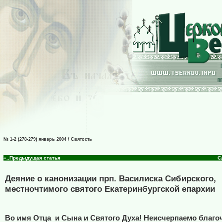
№ 1-2 (278-279) январь 2004 / Святость
«..Предыдущая статья
С
Деяние о канонизации прп. Василиска Сибирского,
местночтимого святого Екатеринбургской епархии
Во имя Отца
и Сына и Святого Духа! Неисчерпаемо благо