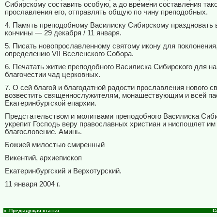
Сибирскому составить особую, а до времени составления тако
прославления его, отправлять общую по чину преподобных.
4. Память преподобному Василиску Сибирскому праздновать в
кончины — 29 декабря / 11 января.
5. Писать новопрославленному святому икону для поклонения
определению
VII
Вселенского Собора.
6. Печатать житие преподобного Василиска Сибирского для на
благочестии чад церковных.
7. О сей благой и благодатной радости прославления нового с
возвестить священнослужителям, монашествующим и всей па
Екатеринбургской епархии.
Предстательством и молитвами преподобного Василиска Сиби
укрепит Господь веру православных христиан и ниспошлет им
благословение. Аминь.
Божией милостью смиренный
Викентий, архиепископ
Екатеринбургский и Верхотурский.
11 января 2004 г.
«..Предыдущая статья
С