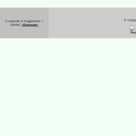
© «Цер
Создание и поддержка —
проект
.
«Епархия»