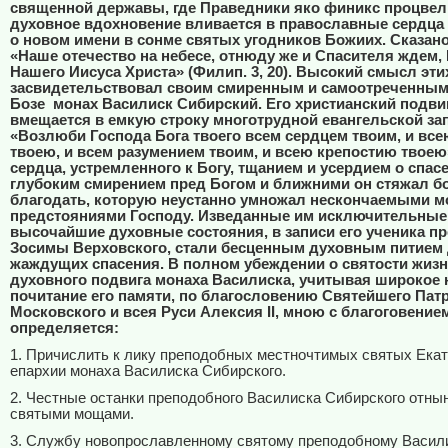
священной державы, где Праведники яко финикс процвел
духовное вдохновение вливается в православные сердца 
о новом имени в сонме святых угодников Божиих. Сказано
«Наше отечество на небесе, отнюду же и Спасителя ждем,
Нашего Иисуса Христа» (Филип. 3, 20). Высокий смысл эти
засвидетельствовал своим смиренным и самоотреченным
Бозе
монах Василиск Сибирский. Его христианский подви
вмещается в емкую строку многотрудной евангельской за
«Возлюби Господа Бога твоего всем сердцем твоим, и вс
твоею, и всем разумением твоим, и всею крепостию твоею
сердца, устремленного к Богу, тщанием и усердием о спас
глубоким смирением пред Богом и ближними он стяжал 
благодать, которую неустанно умножал нескончаемыми 
предстояниями Господу. Изведанные им исключительные
высочайшие духовные состояния, в записи его ученика п
Зосимы Верховского, стали бесценным духовным питием 
жаждущих спасения. В полном убеждении о святости жизн
духовного подвига монаха Василиска, учитывая широкое
почитание его памяти, по благословению Святейшего Пат
Московского и всея Руси Алексия
II
, мною с благоговени
определяется:
1. Причислить к лику преподобных местночтимых святых Ека
епархии монаха Василиска Сибирского.
2. Честные останки преподобного Василиска Сибирского отны
святыми мощами.
3. Службу новопрославленному святому преподобному Васил