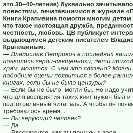
это 30–40-летние) буквально зачитывало
повестями, печатавшимися в журнале «
Книги Крапивина помогли многим детям 
что такое настоящая дружба, преданност
честность, любовь. ЦВ публикует интер
выдающимся детским писателем Влади
Крапивиным.
— Владислав Петрович в последних ваших
появились герои-священники, дети прихо
храм, молятся. С чем это связано? Могли
подобные сцены появиться в более ранни
книгах, если бы не было цензуры?
— Если бы не было, могли бы. Но надо учи
что для восприятия таких книг нужен был и
подготовленный читатель. А чтобы он появ
требовалось время...
— Вы верующий человек?
— Да.
— Расскажите, как вы пришли к вере.