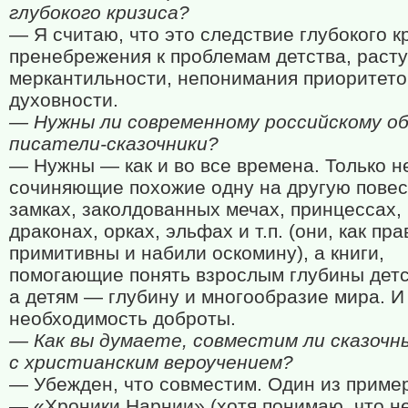
глубокого кризиса?
— Я считаю, что это следствие глубокого к
пренебрежения к проблемам детства, раст
меркантильности, непонимания приоритето
духовности.
— Нужны ли современному российскому о
писатели-сказочники?
— Нужны — как и во все времена. Только н
сочиняющие похожие одну на другую повес
замках, заколдованных мечах, принцессах, 
драконах, орках, эльфах и т.п. (они, как пра
примитивны и набили оскомину), а книги,
помогающие понять взрослым глубины детс
а детям — глубину и многообразие мира. И
необходимость доброты.
— Как вы думаете, совместим ли сказоч
с христианским вероучением?
— Убежден, что совместим. Один из приме
— «Хроники Нарнии» (хотя понимаю, что не