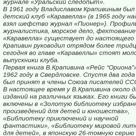
журнале «Уральский следопыт».
В 1961 году Владиславом Крапивиным был
детский клуб «Каравелла» (в 1965 году на
взял шефство журнал «Пионер»). Профил
журналистика, морское дело, фехтование
«Каравелла» существует до настоящего 
Крапивин руководил отрядом более трид
сегодня во главе «Каравеллы» стоят мол
выпускники клуба.
Первая книга В.Крапивина «Рейс “Ориона”
1962 году в Свердловске. Спустя два год
был принят в члены Союза писателей СС
В настоящее время у В.Крапивина около 
изданий на различных языках. Его книги б
включены в «Золотую библиотеку избран
произведений для детей и юношества»,
«Библиотеку приключений и научной
фантастики», «Библиотеку мировой ли
для детей», в японскую 26-томную серию