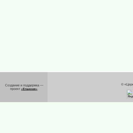
© «Цер
Создание и поддержка —
проект
.
«Епархия»