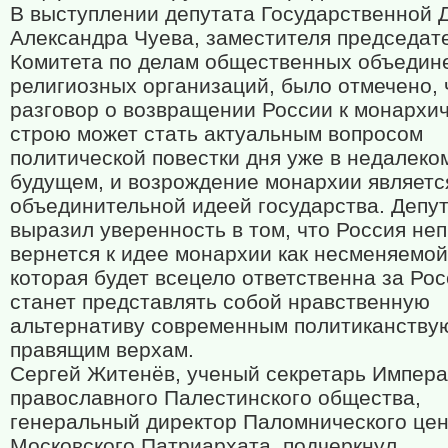
В выступлении депутата Государственной 
Александра Чуева, заместителя председат
Комитета по делам общественных объедин
религиозных организаций, было отмечено, 
разговор о возвращении России к монархи
строю может стать актуальным вопросом
политической повестки дня уже в недалеко
будущем, и возрождение монархии являетс
объединительной идеей государства. Депу
выразил уверенность в том, что Россия не
вернется к идее монархии как несменяемой
которая будет всецело ответственна за Ро
станет представлять собой нравственную
альтернативу современным политиканств
правящим верхам.
Сергей Житенёв, ученый секретарь Импера
православного Палестинского общества,
генеральный директор Паломнического це
Московского Патриархата, подчеркнул