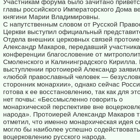
Участникам форума было зачитано привет
главы российского Императорского Дома в
княгини Марии Владимировны.
С напутственным словом от Русской Право
Церкви выступил официальный представит
Отдела внешних церковных связей протои
Александр Макаров, передавший участник
конференции благословение от митрополи
Смоленского и Калининградского Кирилла.
выступлении протоиерей Александр заявил
«любой православный человек — безуслов
сторонник монархии», однако сейчас Росси
готова к ее восстановлению, так как для эт
нет почвы: «Бессмысленно говорить о
монархической перспективе вне воцерковл
народа». Протоиерей Александр Макаров 
отметил, что именно монархическая идея с
могло бы наиболее успешно содействовать
воцерковлению русского народа.