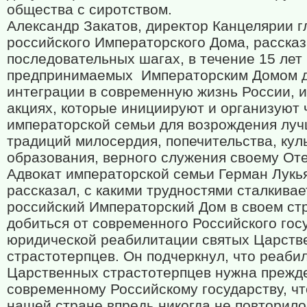
общества с сиротством.
Александр Закатов, директор Канцелярии 
российского Императорского Дома, рассказ
последовательных шагах, в течение 15 лет
предпринимаемых
Императорским Домом 
интеграции в современную жизнь России, и
акциях, которые инициируют и организуют
императорской семьи для возрождения лу
традиций милосердия, попечительства, кул
образования, верного служения своему Оте
Адвокат императорской семьи Герман Лукь
рассказал, с какими трудностями сталкивае
российский Императорский Дом в своем с
добиться от современного Российского гос
юридической реабилитации святых Царств
страстотерпцев. Он подчеркнул, что реаби
Царственных страстотерпцев нужна прежде
современному Российскому государству, чт
нашей стране впредь никогда не повторило