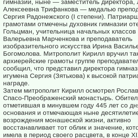
гимназии, ныне — заместитель директора,
Алексеевна Трифанкова — медалью препо
Сергия Радонежского (I степени). Патриар
грамотами отмечены духовник гимназии от
Гольцман, учительница начальных классов
Валерьевна Марченкова и преподаватель
изобразительного искусства Ирина Василь
Богомолова. Митрополит Кирилл вручил та
архиерейские грамоты группе преподавате
сообщил, что представил директора гимна
игумена Сергия (Зятькова) к высокой патр
награде.
Затем митрополит Кирилл осмотрел Росла
Спасо-Преображенский монастырь. Обител
отметившая в минувшем году 445 лет со дн
основания и отмечающая ныне десятилети
возрождения монашеской жизни, активно
восстанавливает тот облик и значение, кот
имела в период своего расцвета, в конце X