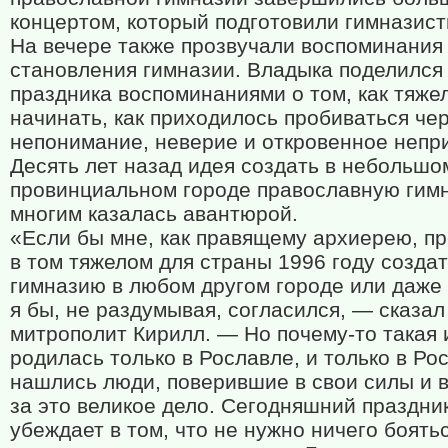
концертом, который подготовили гимназист
На вечере также прозвучали воспоминания 
становления гимназии. Владыка поделился 
праздника воспоминаниями о том, как тяже
начинать, как приходилось пробиваться че
непонимание, неверие и откровенное непр
Десять лет назад идея создать в небольшо
провинциальном городе православную гим
многим казалась авантюрой.
«Если бы мне, как правящему архиерею, п
в том тяжелом для страны 1996 году созда
гимназию в любом другом городе или даже 
я бы, не раздумывая, согласился, — сказал
митрополит Кирилл. — Но почему-то такая 
родилась только в Рославле, и только в Ро
нашлись люди, поверившие в свои силы и 
за это великое дело. Сегодняшний праздни
убеждает в том, что не нужно ничего боять