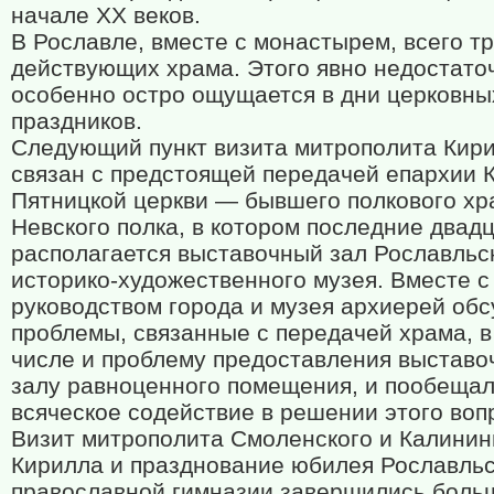
начале XX веков.
В Рославле, вместе с монастырем, всего т
действующих храма. Этого явно недостаточ
особенно остро ощущается в дни церковны
праздников.
Следующий пункт визита митрополита Кир
связан с предстоящей передачей епархии К
Пятницкой церкви — бывшего полкового хр
Невского полка, в котором последние двадц
располагается выставочный зал Рославльс
историко-художественного музея. Вместе с
руководством города и музея архиерей обс
проблемы, связанные с передачей храма, в
числе и проблему предоставления выставо
залу равноценного помещения, и пообеща
всяческое содействие в решении этого воп
Визит митрополита Смоленского и Калинин
Кирилла и празднование юбилея Рославль
православной гимназии завершились боль