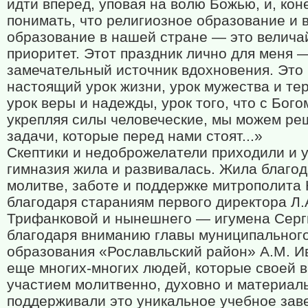
идти вперед, уповая на волю Божью, и, кон
понимать, что религиозное образование и
образование в нашей стране — это велич
приоритет. Этот праздник лично для меня 
замечательный источник вдохновения. Это
настоящий урок жизни, урок мужества и те
урок веры и надежды, урок того, что с Бого
укрепляя силы человеческие, мы можем ре
задачи, которые перед нами стоят...»
Скептики и недоброжелатели приходили и у
гимназия жила и развивалась. Жила благо
молитве, заботе и поддержке митрополита 
благодаря стараниям первого директора Л.
Трифанковой и нынешнего — игумена Серг
благодаря вниманию главы муниципальног
образования «Рославльский район» А.М. И
еще многих-многих людей, которые своей в
участием молитвенно, духовно и материал
поддерживали это уникальное учебное зав