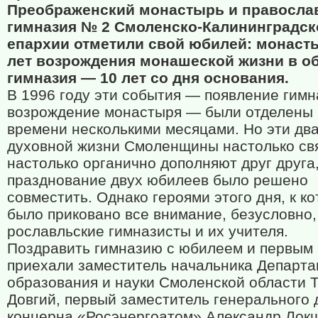
Преображенский монастырь и правосла
гимназия № 2 Смоленско-Калининградск
епархии отметили свой юбилей: монаст
лет возрождения монашеской жизни в об
гимназия — 10 лет со дня основания.
В 1996 году эти события — появление гимн
возрождение монастыря — были отделены 
времени несколькими месяцами. Но эти дв
духовной жизни Смоленщины настолько св
настолько органично дополняют друг друга,
празднование двух юбилеев было решено
совместить. Однако героями этого дня, к к
было приковано все внимание, безусловно,
рославльские гимназисты и их учителя.
Поздравить гимназию с юбилеем и первым
приехали заместитель начальника Департ
образования и науки Смоленской области 
Довгий, первый заместитель генерального 
концерна «Росэнергоатом» Александр Лок