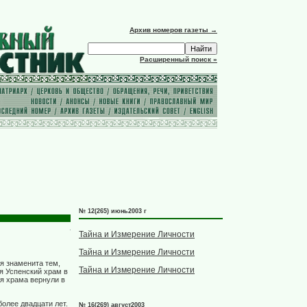
Архив номеров газеты →
Расширенный поиск »
№ 12(265) июнь2003 г
Тайна и Измерение Личности
Тайна и Измерение Личности
я знаменита тем,
Тайна и Измерение Личности
я Успенский храм в
ия храма вернули в
олее двадцати лет.
№ 16(269) август2003