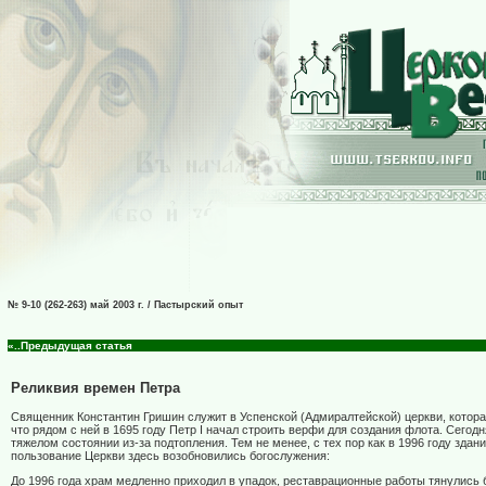
№ 9-10 (262-263) май 2003 г. / Пастырский опыт
«..Предыдущая статья
Реликвия времен Петра
Священник Константин Гришин служит в Успенской (Адмиралтейской) церкви, котора
что рядом с ней в 1695 году Петр
I
начал строить верфи для создания флота. Сегодн
тяжелом состоянии из-за подтопления. Тем не менее, с тех пор как в 1996 году здан
пользование Церкви здесь возобновились богослужения:
До 1996 года храм медленно приходил в упадок, реставрационные работы тянулись б