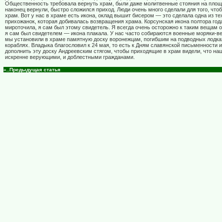
Общественность требовала вернуть храм, были даже молитвенные стояния на площад
наконец вернули, быстро сложился приход. Люди очень много сделали для того, что
храм. Вот у нас в храме есть икона, оклад вышит бисером — это сделала одна из т
прихожанок, которая добивалась возвращения храма. Корсунская икона полтора год
мироточила, я сам был этому свидетель. Я всегда очень осторожно к таким вещам о
я сам был свидетелем — икона плакала. У нас часто собираются военные моряки-в
мы установили в храме памятную доску воронежцам, погибшим на подводных лодка
кораблях. Владыка благословил к 24 мая, то есть к Дням славянской письменности и
дополнить эту доску Андреевским стягом, чтобы приходящие в храм видели, что на
искренне верующими, и доблестными гражданами.
«..Предыдущая статья