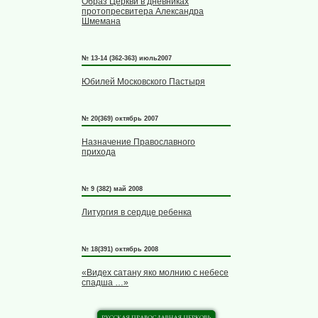
Образ Церкви в дневниках
протопресвитера Александра
Шмемана
№ 13-14 (362-363) июль2007
Юбилей Московского Пастыря
№ 20(369) октябрь 2007
Назначение Православного
прихода
№ 9 (382) май 2008
Литургия в сердце ребенка
№ 18(391) октябрь 2008
«Видех сатану яко молнию с небесе
спадша …»