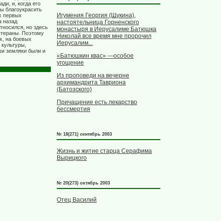
и, и, когда его
бы благоукрасить
Игумения Георгия (Щукина),
ех первых
а назад
настоятельница Горненского
тносился, но здесь
монастыря в Иерусалиме:Батюшка
етераны. Поэтому
Николай все время мне пророчил
х, на боевых
Иерусалим...
 культуры,
ши земляки были и
«Батюшкин квас» —особое
угощение
Из проповеди на вечерне
архимандрита Тавриона
(Батозского)
Причащение есть лекарство
бессмертия
№ 18(271) сентябрь 2003
Жизнь и житие старца Серафима
Вырицкого
№ 20(273) октябрь 2003
Отец Василий