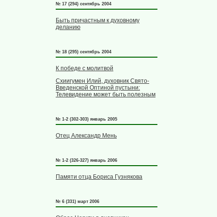
№ 17 (294) сентябрь 2004
Быть причастным к духовному
деланию
№ 18 (295) сентябрь 2004
К победе с молитвой
Схиигумен Илий, духовник Свято-
Введенской Оптиной пустыни:
Телевидение может быть полезным
№ 1-2 (302-303) январь 2005
Отец Александр Мень
№ 1-2 (326-327) январь 2006
Памяти отца Бориса Гузнякова
№ 6 (331) март 2006