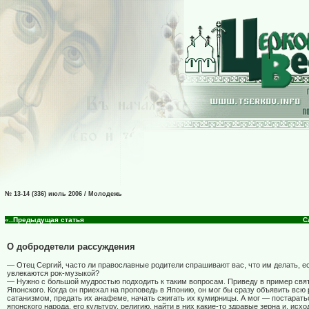
№ 13-14 (336) июль 2006 / Молодежь
«..Предыдущая статья
С
О добродетели рассуждения
— Отец Сергий, часто ли православные родители спрашивают вас, что им делать, ес
увлекаются рок-музыкой?
— Нужно с большой мудростью подходить к таким вопросам. Приведу в пример свя
Японского. Когда он приехал на проповедь в Японию, он мог бы сразу объявить всю
сатанизмом, предать их анафеме, начать сжигать их кумирницы. А мог — постарать
японского народа, его культуру, религию, найти в них какие-то здравые зерна и, исход