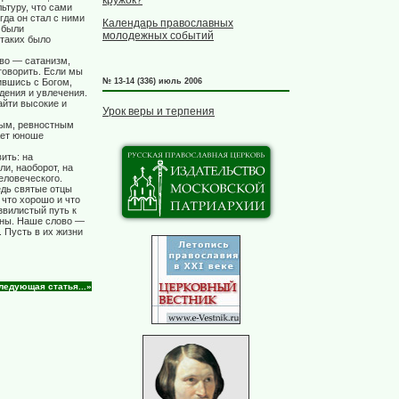
кружок?
ьтуру, что сами
гда он стал с ними
Календарь православных
 были
молодежных событий
 таких было
тво — сатанизм,
говорить. Если мы
ившись с Богом,
№ 13-14 (336) июль 2006
дения и увлечения.
айти высокие и
Урок веры и терпения
ным, ревностным
ает юноше
ить: на
ли, наоборот, на
еловеческого.
едь святые отцы
 что хорошо и что
звилистый путь к
ойны. Наше слово —
. Пусть в их жизни
ледующая статья...»