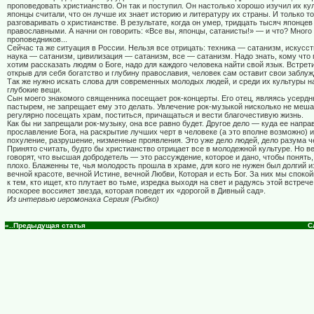
проповедовать христианство. Он так и поступил. Он настолько хорошо изучил их кул
японцы считали, что он лучше их знает историю и литературу их страны. И только то
разговаривать о христианстве. В результате, когда он умер, тридцать тысяч японцев
православными. А начни он говорить: «Все вы, японцы, сатанисты!» — и что? Много
проповедников...
Сейчас та же ситуация в России. Нельзя все отрицать: техника — сатанизм, искусс
наука — сатанизм, цивилизация — сатанизм, все — сатанизм. Надо знать, кому что 
хотим рассказать людям о Боге, надо для каждого человека найти свой язык. Встрет
открыв для себя богатство и глубину православия, человек сам оставит свои заблуж
Так же нужно искать слова для современных молодых людей, и среди их культуры н
глубокие вещи.
Сын моего знакомого священника посещает рок-концерты. Его отец, являясь усерд
пастырем, не запрещает ему это делать. Увлечение рок-музыкой нисколько не меш
регулярно посещать храм, поститься, причащаться и вести благочестивую жизнь.
Как бы ни запрещали рок-музыку, она все равно будет. Другое дело — куда ее направ
прославление Бога, на раскрытие лучших черт в человеке (а это вполне возможно) и
похуление, разрушение, низменные проявления. Это уже дело людей, дело разума ч
Принято считать, будто бы христианство отрицает все в молодежной культуре. Но в
говорят, что высшая добродетель — это рассуждение, которое и дано, чтобы понять,
плохо. Блаженны те, чья молодость прошла в храме, для кого не нужен был долгий и
вечной красоте, вечной Истине, вечной Любви, Которая и есть Бог. За них мы спок
к тем, кто ищет, кто плутает во тьме, изредка выходя на свет и радуясь этой встрече
поскорее воссияет звезда, которая поведет их «дорогой в Дивный сад».
Из интервью иеромонаха Сергия (Рыбко)
«..Предыдущая статья
С