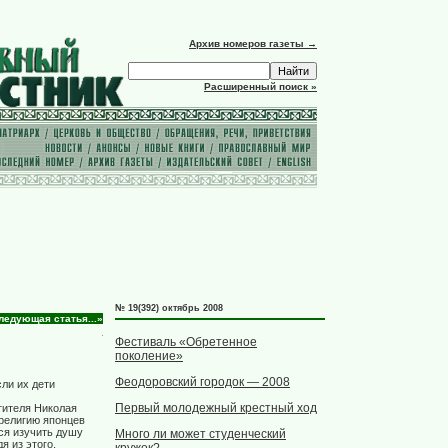
Архив номеров газеты →
Расширенный поиск »
№ 19(392) октябрь 2008
ледующая статья...»
Фестиваль «Обретенное
поколение»
Феодоровский городок — 2008
ли их дети
Первый молодежный крестный ход
тителя Николая
 религию японцев
ся изучить душу
Много ли может студенческий
я из этого,