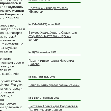
пировалась и
з приходилось
Сретенский кинофестиваль
илуан», меняли
«Встреча»
тии Лавры есть
ой и приняли
№ 13-14(386-387) июль 2008
алось не о
й видел Христа и
ховный портрет
В музее Храма Христа Спасителя
открылась выставка «Царский
а, который
венец»
л великие
. У читателя не
так глубоко
ия такая
№ 17(390) сентябрь 2008
грешимо
Памяти митрополита Никодима
учеником своего
(Ротова)
м выводом
елезным
о какой-либо
№ 4(377) февраль 2008
с узким кругом
Марии. Его уже
Легко ли жить православной семье?
м как старец и
о главной
есть», с
№ 1-2(374-375) январь 2008
ята
ена прежде
Выставка Александра Воронкова в
ным доверием к
Паломническом центре
ым