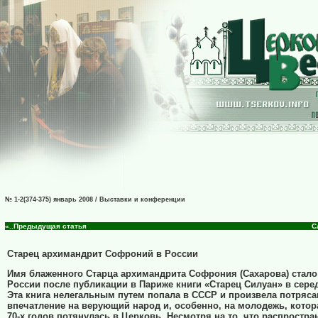
№ 1-2(374-375) январь 2008 / Выставки и конференции
«..Предыдущая статья
С
Старец архимандрит Софроний в России
Имя блаженного Старца архимандрита Софрония (Сахарова) стало
России после публикации в Париже книги «Старец Силуан» в сере
Эта книга нелегальным путем попала в СССР и произвела потряс
впечатление на верующий народ и, особенно, на молодежь, котор
70-х годов потянулась в Церковь. Несмотря на то, что распростр