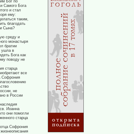
им Бог по
 и Самого Бога
того и стал
воря ему:
делаться таким,
ить благодать
 и Сына?
ую среду и
тного монастыря
ел братии
а ушла в
идеть Бога как
ому поводу не
ия старца
риобретают все
а Софрония
благословению
ьство
оссии, не
ано в России
 наследия
св. Иоанна
что они помогли
женного старца
 отца Софрония
о жизнеописания