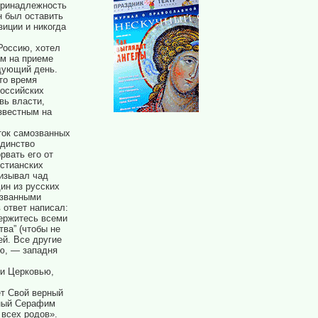
принадлежность
н был оставить
зиции и никогда
Россию, хотел
ом на приеме
едующий день.
то время
российских
вь власти,
звестным на
ток самозванных
единство
рвать его от
истианских
ризывал чад
ин из русских
ызванными
 ответ написал:
держитесь всеми
ва” (чтобы не
ей. Все другие
ию, — западня
 и Церковью,
ет Свой верный
бный Серафим
 всех родов».