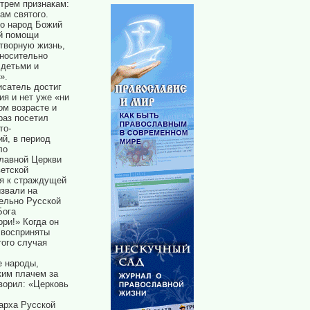
 трем признакам:
ам святого.
но народ Божий
ой помощи
творную жизнь,
тносительно
 детьми и
».
исатель достиг
ия и нет уже «ни
ом возрасте и
раз посетил
то-
й, в период
ло
славной Церкви
етской
ия к страждущей
ызвали на
тельно Русской
Бога
ори!» Когда он
 восприняты
ого случая
е народы,
ким плачем за
ворил: «Церковь
арха Русской