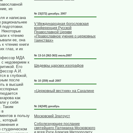
равославной
ние, из
№ 23(372) декабрь 2007
еля и написана
и рациональнее
V Международная богословская
й подготовки.
конференция Русской
. Некоторые
Православной Церкви
али к чтению
«Православное учение о церковных
рывали ее, она
таинствах»
 к чтению книги
их глаз, и их
№ 13-14 (362-363) июль2007
профессор МДА
 с недоверием к
Шедевры царских изографов
ритикой. Его
офессор А.И.
тся в глубокой,
дным после
№ 10 (359) май 2007
ыть в высшей
бесспорных
«Церковный вестник» на Сахалине
аблюдается
ахарова как
али у себя
. Таким
№ 24(349) декабрь
 в
ументов в пользу
Московский Златоуст
, который
Соболезнующее послание
омнения и
святейшего Патриарха Московского
в студенческом
и всея Руси Алексия Митрополиту