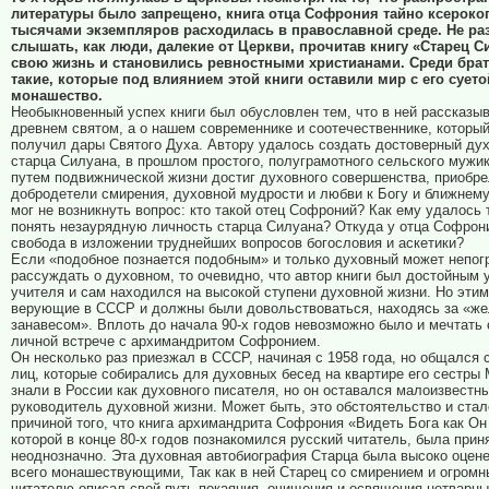
литературы было запрещено, книга отца Софрония тайно ксероко
тысячами экземпляров расходилась в православной среде. Не ра
слышать, как люди, далекие от Церкви, прочитав книгу «Старец С
свою жизнь и становились ревностными христианами. Среди бра
такие, которые под влиянием этой книги оставили мир с его сует
монашество.
Необыкновенный успех книги был обусловлен тем, что в ней рассказыв
древнем святом, а о нашем современнике и соотечественнике, которы
получил дары Святого Духа. Автору удалось создать достоверный ду
старца Силуана, в прошлом простого, полуграмотного сельского мужик
путем подвижнической жизни достиг духовного совершенства, приобре
добродетели смирения, духовной мудрости и любви к Богу и ближнему
мог не возникнуть вопрос: кто такой отец Софроний? Как ему удалось 
понять незаурядную личность старца Силуана? Откуда у отца Софрон
свобода в изложении труднейших вопросов богословия и аскетики?
Если «подобное познается подобным» и только духовный может непо
рассуждать о духовном, то очевидно, что автор книги был достойным 
учителя и сам находился на высокой ступени духовной жизни. Но эти
верующие в СССР и должны были довольствоваться, находясь за «ж
занавесом». Вплоть до начала 90-х годов невозможно было и мечтать 
личной встрече с архимандритом Софронием.
Он несколько раз приезжал в СССР, начиная с 1958 года, но общался 
лиц, которые собирались для духовных бесед на квартире его сестры 
знали в России как духовного писателя, но он оставался малоизвестны
руководитель духовной жизни. Может быть, это обстоятельство и стал
причиной того, что книга архимандрита Софрония «Видеть Бога как Он 
которой в конце 80-х годов познакомился русский читатель, была прин
неоднозначно. Эта духовная автобиография Старца была высоко оцен
всего монашествующими, Так как в ней Старец со смирением и огром
читателю описал свой путь покаяния, очищения и освящения нетварн