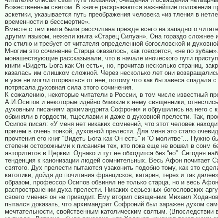
Божественным светом. В книге раскрываются важнейшие положения п
аскетики, указывается путь преображения человека «из тления в нетле
временности в бессмертие».
Вместе с тем книга была рассчитана прежде всего на западного читат
другим языком, нежели книга «Старец Силуан». Она гораздо сложнее 
по стилю и требует от читателя определенной богословской и духовно
Многим это сочинение Старца оказалось, как говорится, «не по зубам»
монашествующие рассказывали, что в начале иноческого пути приступ
книги «Видеть Бога как Он есть», но, прочитав несколько страниц, зак
казалась им слишком сложной. Через несколько лет они возвращались
и уже не могли оторваться от нее, потому что как бы завеса спадала с 
потрясала духовная сила этого сочинения.
К сожалению, некоторые читатели в России, в том числе известный 
А.И.Осипов и некоторые идейно близкие к нему священники, отнеслись
духовным писаниям архимандрита Софрония и обрушились на него с к
обвиняли в гордости, тщеславии и даже в духовной прелести. Так, пр
Осипов писал: «У меня нет никаких сомнений, что этот человек находи
причем в очень тонкой, духовной прелести. Для меня это стало очеви
прочтения его книг “Видеть Бога как Он есть” и “О молитве”… Нужно б
степени осторожными к писаниям тех, кто пока еще не вошел в сонм 
авторитетов в Церкви. Однако и тут не обходится без “но”. Сегодня н
тенденция к канонизации людей сомнительных. Весь Афон почитает С
святого. Дух прелести пытаются узаконить подобно тому, как это сдел
католики, дойдя до почитания францисков, катарин, терез и так далее»
образом, профессор Осипов обвинял не только старца, но и весь Афон
распространении духа прелести. Никаких серьезных богословских арг
своего мнения он не приводит. Ему вторил священник Михаил Ходанов
пытался доказать, что архимандрит Софроний был заражен духом сам
мечтательности, свойственным католическим святым. (Впоследствии 