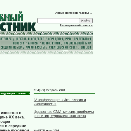
Архив номеров газеты →
Расширенный поиск »
№ 4(377) февраль 2008
ледующая статья...»
IV конференция «Иконология и
иконичность»
Церковные СМИ: миссия, проблемы
 известно в
развития, журналистская этика
дине ХХ века.
ающее
ая в середине
анение духовной
№ 6(379) март 2008