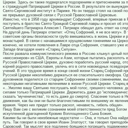
Церкви. Здесь он также подвергался подозрениям и притеснениям за 
к страждущей Патриаршей Церкви в России. В результате он вынужде
Свято-Сергиевский институт в Париже. Но он твердо стоял на своей по
не прерывал духовной связи с Русской Православной Церковью.
Известно, что в 1958 году архимандрит Софроний, впервые приехав в 
поступить в братство Свято-Троицкой Сергиевой лавры и просил об эт
Святейшего Патриарха Алексия I. Патриарх обещал дать ответ на сл
На другой день Патриарх ответил: «Отец Софроний, я не все могу». В 
советские органы безопасности грубо вмешивались в жизнь Церкви и 
монастырей. В связи с начавшимися хрущевскими гонениями на Церко
конечно, не хотели появления в Лавре отца Софрония, ставшего уже и
Западе благодаря книге «Старец Силуан».
После развала коммунистического режима в Россию хлынул целый по
«миссионеров» из США, Европы и Азии, которые пытались расколоть 
Русской Православной Церкви, духовно поработить русский народ, ото
корней родного православия, увлечь его в сети новомодных псевдохр
учений. В это трудное время в конце своей жизни Старец Софроний п
Русской Церкви неколебимо держаться ее спасительного омофора. Од
духовников поделился со старцем Софронием своими сомнениями, в
некоторыми негативными явлениями в жизни Русской Церкви. Старец в
«...Умоляю вашу Святыню послушать мой голос, грешного человека: 
силами только Патриаршей Церкви. Держитесь даже до “исповедничест
сказать “мученичества”, то есть даже до смерти). Спасение только в Н
движения, как бы они ни были благочестивыми по внешнему их явлен
вражия. Через них придет только раскол, ненависть, гибель общая».
Пишу Вам сие с великим сознанием моей ответственности пред Богом
искупленной драгоценной Кровию Воплощенного Сына Божия.
Какими бы ни были неизбежные недостатки — Она, и только Она найд
путь. Так говорил в свое время Иоанн Златоуст; так говорил преподо
Саровский. Так мыслят все подлинно боящиеся погрешить подвижники