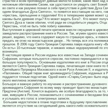
страстей и всем проповедует дивные милости Божии, какие явил над н
неложным обетованиям Своим, как удостоился он увидеть свет Божий
во свете и как разумно познал в себе присутствие и действие Духа Свя
одеян благодатью Духа Святого», то появятся восстающие на него, го
«престань, прельщенне и горделиве! Кто в теперешнее время может с
каковы были древние отцы? Кто может видеть Бога?.. Кто может получ
Святого Духа в таком обилии, чтоб ради ее сподобиться увидеть Отца
Перестань, чтоб не быть тебе побиту камнями».
Выступления в церковной печати критиков внесли смущение в церковн
замедлили распространение книги в России. Так, игумен одного извес
решил, видимо, что книга содержит какую-то страшную ересь, и повел
предать ее огню на монастырском дворе... Но теперь вся эта полемик
прошлое. В 2006 году Свято-Троицкая Сергиева лавра издала книгу «В
Он есть» 10-тысячным тиражом, и никаких новых недоразумений по эт
возникало.
В настоящее время в России изданы все известные на Западе сочинен
Софрония, которые пользуются спросом, постоянно переиздаются и п
большую популярность. Основными издателями его книг в России отц
являются Свято-Троицкая Сергиева лавра, печатающая свои книги по 
Святейшего Патриарха Московского и всея Руси Алексия II, и издател
«Паломник». Общий тираж книг архимандрита Софрония, изданных в Р
поддается точным подсчетам. Одной книги «Старец Силуан» было изд
около миллиона экземпляров.
Большую и важную работу по изучению и распространению духовного
архимандрита Софрония по всему миру проводит братство монастыря 
Предтечи (Англия). Хочется выразить им особую благодарность за то, 
нам, живущим в России, познакомиться с сочинениями и беседами бла
и услышать его голос в электронных записях.
Большим недостатком в плане подготовки к будущему прославлению
является отсутствие на сегодняшний день какого-либо основательног