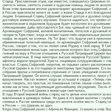
Старца. Прославление отцов, как известно, совершалось Церковью по
святость жизни, святость учения и чудесная помощь людям по молитв
Всем этим признакам вполне удовлетворяет архимандрит Софроний, 
в России практически ничего не знает о жизни Старца и его благодатн
людям. Блаженный Старец Софроний прожил долгую и духовно плодо
достойную внимательного изучения. Хочется надеяться, что пробел о
жизнеописания в недалеком будущем будет восполнен его духовными
собеседниками, дабы прославлялся Бог наш «дивный во святых Своих
Архимандрит Софроний, великий молитвенник, богослов и духовный п
«возраста Христова», когда исчезают какие-либо национальные различ
скифа, ни иудея, ни эллина». Но Тот факт, что, будучи уже в преклонн
обремененным телесной немощью, он архимандрит Софроний восемь 
Россию, говорит о том, что он любил свою Родину и свой народ. В Свя
Пантелеимоновом монастыре, насельником которого был отец Софрони
гонений на веру в России отношение к Русской Патриаршей Церкви бы
неблагоприятным. В лице некоторых высших иерархов Русской Право
афониты видели предателей Христа, лицемерно сотрудничавших с сов
властью. Старец Софроний, напротив, не скрывал своего расположен
Русской Церкви и за это подвергся некоторому преследованию. Его в
собрание братии и потребовали отречения от своих убеждений относи
Патриаршей Церкви. Он молча слушал обвинения и молился, прося у 
вразумления. Настал момент, когда он услышал в сердце: «Теперь гов
начал говорить, его простые, но помазанные силою свыше слова были
всеми как истина, не подлежащая дальнейшему обсуждению. После эт
отношение к Русской Церкви в монастыре смягчилось.
В годы Второй мировой войны старец часто целые ночи молился за вс
вовлеченные в кровавую бойню. Но даже в это время молитва с глубо
гонимых в России занимала среди его молитв особое место. Старец го
в России — это Церковь во аде».
Когда отец Софроний уехал с Афона во Францию, то вошел в клир Экз