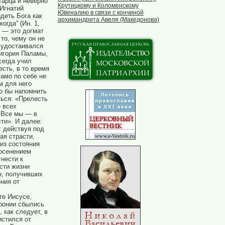
тарца и неверно
Крутицкому и Коломенскому
 Игнатий
Ювеналию в связи с кончиной
деть Бога как
архимандрита Авеля (Македонова)
огда” (Ин. 1,
о — это догмат
то, чему он не
н удостаивался
ригория Паламы,
сегда учил
сть, в то время
амо по себе не
м для него
о бы напомнить
ться: «Прелесть
 всех
 Все мы — в
ти». И далее:
: действуя под
ая страсти,
из состояния
 осенением
нести к
сти жизни
н, получивших
ния от
те Иисусе,
фронии сбылись
 как следует, в
истился от