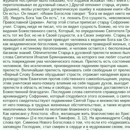
журнале «Встреча» было показано, что Ходанов искажал текст книги с
перетолковывал ее духовный смысл.) Другой оппонент старца, игумен
(Душеин), якобы усмотрел догматическую ошибку в названии книги «Ви
Он есть». Он пишет: «Иоанн Богослов говорит: “Бога не видел никто ник
18). Увидеть Бога “как Он есть”, т.е. познать Его сущность, невозможн
Православной Церкви». Автор этой статьи приписал старцу Софронию 
учил. Старец нигде не писал, что он видел сущность Божию, но что о
видения Божественного света, Который, по определению Святителя Г
есть тот же Бог, но не в Своей сущности, а в Своих энергиях. Старец в
монашеской жизни, которая приводит человека к ведению Бога как Он е
как академическое богословие, не подкрепленное праведной жизнью, с
приводит к истинному богопознанию, и человек остается с бесполезны
багажом знаний. Обличителям Старца в духовной прелести можно был
слова Святителя Игнатия Брянчанинова, на которого они любят ссыла
есть повреждение ума человеческого ложью. Прелесть есть состояние
человеков, без исключения, произведенное падением праотцов наших.
прелести. Величайшая прелесть признавать себя свободным от прелес
«Верный Слову Божию обуздывает страсти, отражает нападения врага
руководством Евангелия против собственного самообольщения, укрощ
этим уничтожая мало-помалу влияние на себя падших духов, выходит 
прелести в область истины и свободы, полнота которых доставляется
Божественной благодати». Последние слова святителя справедливо от
архимандриту Софронию, который сподобился этого осенения, о свято
которого свидетельствуют подвижники Святой Горы и множество миря
от него помощь в трудных жизненных обстоятельствах, а также исцеле
неизлечимых болезней по молитвам блаженного старца.
Как написано у Апостола: «Все, желающие жить благочестиво во Хрис
будут гонимы» (2-е послание к Тимофею, 3, 12). На архимандрите Со
слова прп. Симеона Нового Богослова о том, что если кто «подвизаясь,
заповедях Господних, стал смирен в сердце и в мудровании своем, оч