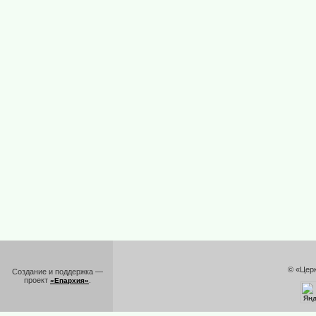
© «Цер
Создание и поддержка —
проект
.
«Епархия»