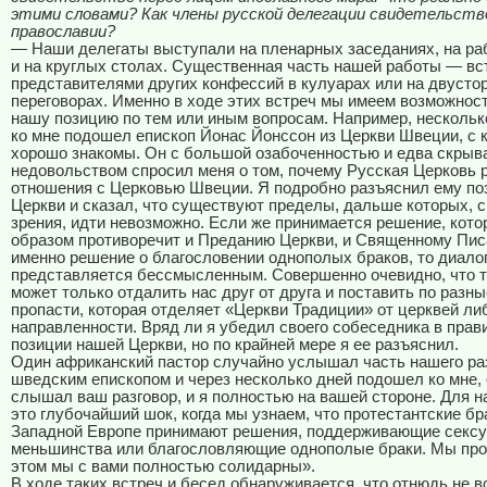
этими словами? Как члены русской делегации свидетельств
православии?
— Наши делегаты выступали на пленарных заседаниях, на ра
и на круглых столах. Существенная часть нашей работы — вс
представителями других конфессий в кулуарах или на двусто
переговорах. Именно в ходе этих встреч мы имеем возможнос
нашу позицию по тем или иным вопросам. Например, нескольк
ко мне подошел епископ Йонас Йонссон из Церкви Швеции, с
хорошо знакомы. Он с большой озабоченностью и едва скры
недовольством спросил меня о том, почему Русская Церковь 
отношения с Церковью Швеции. Я подробно разъяснил ему п
Церкви и сказал, что существуют пределы, дальше которых, с
зрения, идти невозможно. Если же принимается решение, кот
образом противоречит и Преданию Церкви, и Священному Пис
именно решение о благословении однополых браков, то диало
представляется бессмысленным. Совершенно очевидно, что 
может только отдалить нас друг от друга и поставить по разн
пропасти, которая отделяет «Церкви Традиции» от церквей л
направленности. Вряд ли я убедил своего собеседника в прав
позиции нашей Церкви, но по крайней мере я ее разъяснил.
Один африканский пастор случайно услышал часть нашего ра
шведским епископом и через несколько дней подошел ко мне, 
слышал ваш разговор, и я полностью на вашей стороне. Для н
это глубочайший шок, когда мы узнаем, что протестантские бр
Западной Европе принимают решения, поддерживающие секс
меньшинства или благословляющие однополые браки. Мы проти
этом мы с вами полностью солидарны».
В ходе таких встреч и бесед обнаруживается, что отнюдь не в