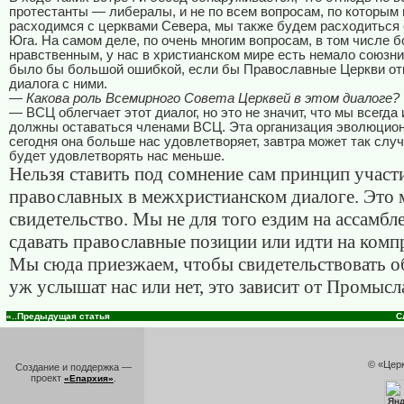
протестанты — либералы, и не по всем вопросам, по которым
расходимся с церквами Севера, мы также будем расходиться
Юга. На самом деле, по очень многим вопросам, в том числе б
нравственным, у нас в христианском мире есть немало союзни
было бы большой ошибкой, если бы Православные Церкви от
диалога с ними.
— Какова роль Всемирного Совета Церквей в этом диалоге?
— ВСЦ облегчает этот диалог, но это не значит, что мы всегда
должны оставаться членами ВСЦ. Эта организация эволюцион
сегодня она больше нас удовлетворяет, завтра может так случ
будет удовлетворять нас меньше.
Нельзя ставить под сомнение сам принцип участ
православных в межхристианском диалоге. Это м
свидетельство. Мы не для того ездим на ассамбл
сдавать православные позиции или идти на ком
Мы сюда приезжаем, чтобы свидетельствовать об
уж услышат нас или нет, это зависит от Промысл
«..Предыдущая статья
С
© «Цер
Создание и поддержка —
проект
.
«Епархия»