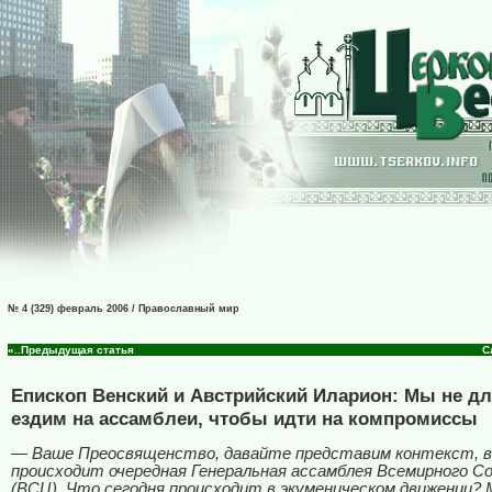
№ 4 (329) февраль 2006 / Православный мир
«..Предыдущая статья
С
Епископ Венский и Австрийский Иларион: Мы не дл
ездим на ассамблеи, чтобы идти на компромиссы
— Ваше Преосвященство, давайте представим контекст, в
происходит очередная Генеральная ассамблея Всемирного С
(ВСЦ). Что сегодня происходит в экуменическом движении? 