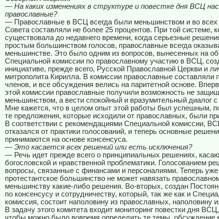
— На каких изменениях в структуре и повестке дня ВСЦ на
православные?
— Православные в ВСЦ всегда были меньшинством и во всех 
Совета составляли не более 25 процентов. При той системе, к
существовала до недавнего времени, когда серьезные решен
простым большинством голосов, православные всегда оказыв
меньшинстве. Это было одним из вопросов, вынесенных на о
Специальной комиссии по православному участию в ВСЦ, соз
инициативе, прежде всего, Русской Православной Церкви и ли
митрополита Кирилла. В комиссии православные составляли 
членов, и все обсуждения велись на паритетной основе. Впер
этой комиссии православные получили возможность не защищ
меньшинством, а вести спокойный и вразумительный диалог с
Мне кажется, что в целом опыт этой работы был успешным, п
те предложения, которые исходили от православных, были пр
В соответствии с рекомендациями Специальной комиссии, ВСЦ
отказался от практики голосований, и теперь основные решен
принимаются на основе консенсуса.
— Это касается всех решений или есть исключения?
— Речь идет прежде всего о принципиальных решениях, каса
богословской и нравственной проблематики. Голосованием ре
вопросы, связанные с финансами и персоналиями. Теперь уже
протестантское большинство не может навязать православно
меньшинству какие-либо решения. Во-вторых, создан Постоя
по консенсусу и сотрудничеству, который, так же как и Специ
комиссия, состоит наполовину из православных, наполовину и
В задачу этого комитета входит мониторинг повестки дня ВСЦ,
чтобы можно было вовремя определить те темы, обсуждение 