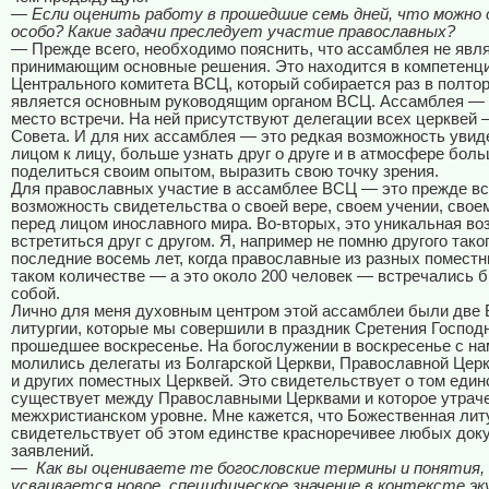
— Если оценить работу в прошедшие семь дней, что можн
особо? Какие задачи преследует участие православных?
— Прежде всего, необходимо пояснить, что ассамблея не явля
принимающим основные решения. Это находится в компетенц
Центрального комитета ВСЦ, который собирается раз в полтор
является основным руководящим органом ВСЦ. Ассамблея — 
место встречи. На ней присутствуют делегации всех церквей
Совета. И для них ассамблея — это редкая возможность увиде
лицом к лицу, больше узнать друг о друге и в атмосфере бол
поделиться своим опытом, выразить свою точку зрения.
Для православных участие в ассамблее ВСЦ — это прежде вс
возможность свидетельства о своей вере, своем учении, сво
перед лицом инославного мира. Во-вторых, это уникальная в
встретиться друг с другом. Я, например не помню другого тако
последние восемь лет, когда православные из разных помест
таком количестве — а это около 200 человек — встречались 
собой.
Лично для меня духовным центром этой ассамблеи были две
литургии, которые мы совершили в праздник Сретения Господн
прошедшее воскресенье. На богослужении в воскресенье с на
молились делегаты из Болгарской Церкви, Православной Церк
и других поместных Церквей. Это свидетельствует о том един
существует между Православными Церквами и которое утраче
межхристианском уровне. Мне кажется, что Божественная лит
свидетельствует об этом единстве красноречивее любых док
заявлений.
—
Как вы оцениваете те богословские термины и понятия
усваивается новое, специфическое значение в контексте эк