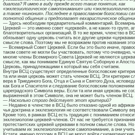
диалога? Я имею в виду прежде всего такие понятия, как
«экклезиологическое самопонимание» или «экклезиологически
а также «кинония». Последнее в православном богословии св
полнотой общения и предполагает евхаристическое общени
— Здесь необходим предварительный комментарий. Всемирн
Церквей — это именно совет «церквей», а не каких-то групп, а
благотворительных организаций. В то же время, членство в В
обязывает одну церковь считать все другие церкви «церквами
смысле слова. Поэтому мы не возражаем против названия это
— Всемирный Совет Церквей. Если бы это было иначе, право
таком совете не могли бы участвовать, потому что очевидно, ч
многие члены Всемирного Совета Церквей не являются церква
смысле, как мы понимаем Единую Святую Соборную и Апост
Церковь, принадлежащими к который мы себя считаем.
Внутри ВСЦ существуют определенные богословские критерии
та или иная церковь может стать членом ВСЦ. Эти критерии 
вера в Триединого Бога, Отца и Сына и Святого Духа, исповед
как Бога и Спасителя и следование богословским положениям 
цареградского Символа веры. Если та или иная церковь не сог
выраженной в этом Символе, она не может быть членом ВСЦ.
— Насколько строго действует этот критерий?
— Недавно в членстве в ВСЦ было отказано одной из африкан
чья доктрина и экклезиология не соответствовали Символу ве
Кроме того, в рамках ВСЦ есть традиция с пониманием относи
экклезиологии церквей-членов. От нас не требуется признани
протестантских церквей церквами в полном смысле слова. Но
учитываем их экклезиологическое самопонимание, а они учит
Кстати, именно поэтому в ВСЦ не могут войти схизматически