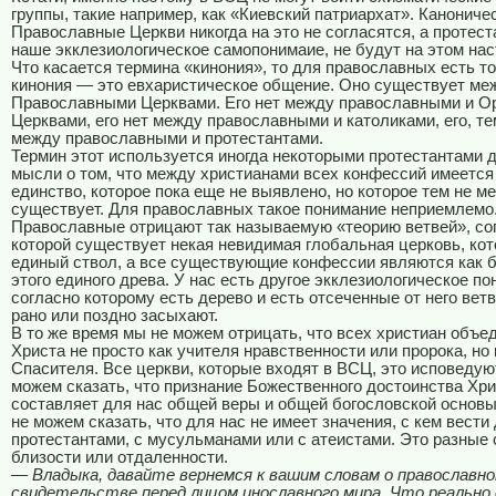
группы, такие например, как «Киевский патриархат». Канониче
Православные Церкви никогда на это не согласятся, а протест
наше экклезиологическое самопонимаие, не будут на этом нас
Что касается термина «кинония», то для православных есть т
кинония — это евхаристическое общение. Оно существует ме
Православными Церквами. Его нет между православными и 
Церквами, его нет между православными и католиками, его, те
между православными и протестантами.
Термин этот используется иногда некоторыми протестантами 
мысли о том, что между христианами всех конфессий имеется
единство, которое пока еще не выявлено, но которое тем не м
существует. Для православных такое понимание неприемлемо
Православные отрицают так называемую «теорию ветвей», со
которой существует некая невидимая глобальная церковь, кот
единый ствол, а все существующие конфессии являются как 
этого единого древа. У нас есть другое экклезиологическое по
согласно которому есть дерево и есть отсеченные от него ветв
рано или поздно засыхают.
В то же время мы не можем отрицать, что всех христиан объе
Христа не просто как учителя нравственности или пророка, но 
Спасителя. Все церкви, которые входят в ВСЦ, это исповедую
можем сказать, что признание Божественного достоинства Хри
составляет для нас общей веры и общей богословской основы
не можем сказать, что для нас не имеет значения, с кем вести
протестантами, с мусульманами или с атеистами. Это разные 
близости или отдаленности.
— Владыка, давайте вернемся к вашим словам о православн
свидетельстве перед лицом инославного мира. Что реально