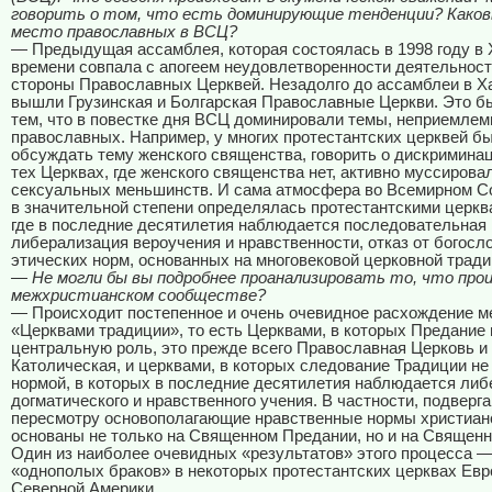
говорить о том, что есть доминирующие тенденции? Каков
место православных в ВСЦ?
— Предыдущая ассамблея, которая состоялась в 1998 году в 
времени совпала с апогеем неудовлетворенности деятельнос
стороны Православных Церквей. Незадолго до ассамблеи в Х
вышли Грузинская и Болгарская Православные Церкви. Это б
тем, что в повестке дня ВСЦ доминировали темы, неприемле
православных. Например, у многих протестантских церквей б
обсуждать тему женского священства, говорить о дискримина
тех Церквах, где женского священства нет, активно муссирова
сексуальных меньшинств. И сама атмосфера во Всемирном С
в значительной степени определялась протестантскими церкв
где в последние десятилетия наблюдается последовательная
либерализация вероучения и нравственности, отказ от богосл
этических норм, основанных на многовековой церковной тради
— Не могли бы вы подробнее проанализировать то, что про
межхристианском сообществе?
— Происходит постепенное и очень очевидное расхождение 
«Церквами традиции», то есть Церквами, в которых Предание 
центральную роль, это прежде всего Православная Церковь и
Католическая, и церквами, в которых следование Традиции не
нормой, в которых в последние десятилетия наблюдается ли
догматического и нравственного учения. В частности, подверг
пересмотру основополагающие нравственные нормы христиан
основаны не только на Священном Предании, но и на Священ
Один из наиболее очевидных «результатов» этого процесса —
«однополых браков» в некоторых протестантских церквах Евр
Северной Америки.