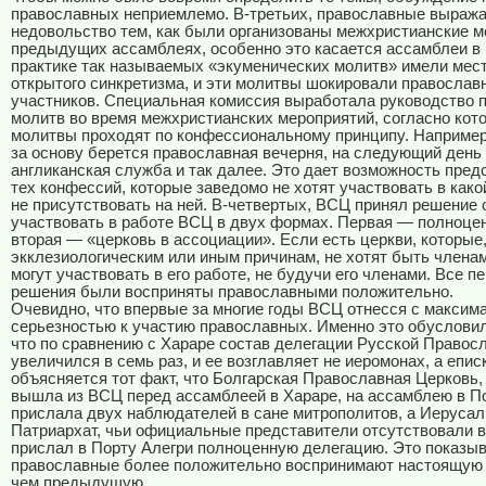
православных неприемлемо. В-третьих, православные выража
недовольство тем, как были организованы межхристианские м
предыдущих ассамблеях, особенно это касается ассамблеи в 
практике так называемых «экуменических молитв» имели мес
открытого синкретизма, и эти молитвы шокировали православ
участников. Специальная комиссия выработала руководство п
молитв во время межхристианских мероприятий, согласно кот
молитвы проходят по конфессиональному принципу. Например,
за основу берется православная вечерня, на следующий день
англиканская служба и так далее. Это дает возможность пре
тех конфессий, которые заведомо не хотят участвовать в како
не присутствовать на ней. В-четвертых, ВСЦ принял решение 
участвовать в работе ВСЦ в двух формах. Первая — полноцен
вторая — «церковь в ассоциации». Если есть церкви, которые,
экклезиологическим или иным причинам, не хотят быть члена
могут участвовать в его работе, не будучи его членами. Все 
решения были восприняты православными положительно.
Очевидно, что впервые за многие годы ВСЦ отнесся с максим
серьезностью к участию православных. Именно это обусловил
что по сравнению с Хараре состав делегации Русской Правос
увеличился в семь раз, и ее возглавляет не иеромонах, а епис
объясняется тот факт, что Болгарская Православная Церковь,
вышла из ВСЦ перед ассамблеей в Хараре, на ассамблею в П
прислала двух наблюдателей в сане митрополитов, а Иеруса
Патриархат, чьи официальные представители отсутствовали в
прислал в Порту Алегри полноценную делегацию. Это показыв
православные более положительно воспринимают настоящую
чем предыдущую.