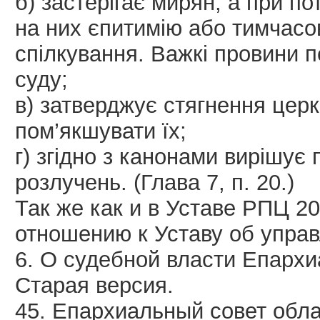
б) застерігає мирян, а при по
на них єпитимію або тимчасов
спілкування. Важкі провини 
суду;
в) затверджує стягнення церк
пом’якшувати їх;
г) згідно з канонами вирішує
розлучень. (Глава 7, п. 20.)
Так же как и в Уставе РПЦ 20
отношению к Уставу об управ
6. О судебной власти Епархи
Старая версия.
45. Епархиальный совет обл