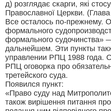
д) розглядає скарги, які стос
Православної Церкви. (Глава 5
Все осталось по-прежнему. 
формального судопроизводст
формального судочинства» —
дальнейшем. Эти пункты такж
управлении РПЦ 1988 года. 
РПЦ оговорка про обязательн
третейского суда.
Появился пункт:
«Право суду над Митрополитом
також вирішення питання про 
подання ним відповідного пр