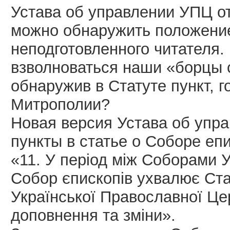
Устава об управлении УПЦ о
можно обнаружить положение
неподготовленного читателя. 
взволноваться наши «борцы 
обнаружив в Статуте пункт, 
Митрополии?
Новая версия Устава об уп
пункты в статье о Соборе еп
«11. У період між Соборами 
Собор єпископів ухвалює Ста
Української Православної Цер
доповнення та зміни».