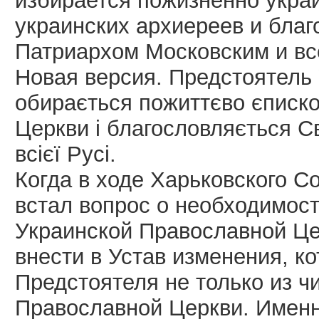
избирается пожизненно укра
украинских архиереев и бла
Патриархом Московским и вс
Новая версия. Предстоятель 
обирається пожиттєво єписко
Церкви і благословляється С
всієї Русі.
Когда в ходе Харьковского С
встал вопрос о необходимос
Украинской Православной Це
внести в Устав изменения, к
Предстоятеля не только из ч
Православной Церкви. Именн