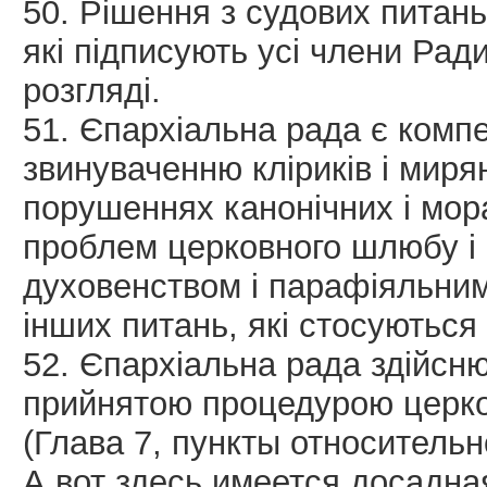
50. Рішення з судових питань
які підписують усі члени Рад
розгляді.
51. Єпархіальна рада є комп
звинуваченню кліриків і мирян
порушеннях канонічних і мор
проблем церковного шлюбу і 
духовенством і парафіяльни
інших питань, які стосуються
52. Єпархіальна рада здійсню
прийнятою процедурою церко
(Глава 7, пункты относительн
А вот здесь имеется досадна