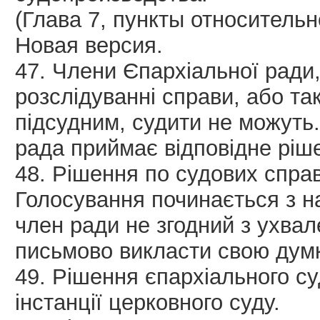
(Глава 7, пункты относительн
Новая версия.
47. Члени Єпархіальної ради,
розслідуванні справи, або та
підсудним, судити не можуть
рада приймає відповідне ріш
48. Рішення по судових спра
Голосування починається з 
член ради не згодний з ухва
письмово викласти свою думк
49. Рішення єпархіального су
інстанції церковного суду.