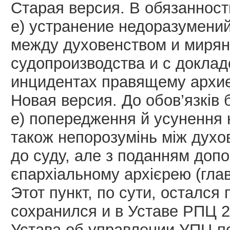
Старая версия. В обязанност
е) устранение недоразумени
между духовенством и миря
судопроизводства и с докла
инцидентах правящему архиер
Новая версия. До обов’язків 
е) попередження й усунення 
також непорозумінь між духо
до суду, але з поданням допо
єпархіальному архієрею (глава
Этот пункт, по сути, остался
сохранился и в Уставе РПЦ 2
Устава об управлении УПЦ п